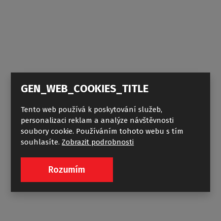
AKRILNE tuš kade
HAWAII-
GEN_WEB_COOKIES_TITLE
P
Tento web používá k poskytování služeb,
personalizaci reklam a analýze návštěvnosti
soubory cookie. Používáním tohoto webu s tím
souhlasíte.
Zobrazit podrobnosti
Rozumím