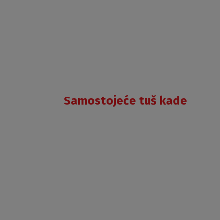
Samostojeće tuš kade
ALOHA
FLAT