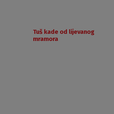
Tuš kade od lijevanog
ALOHA-
mramora
P