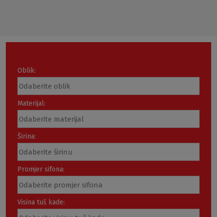
Loading...
Oblik:
Materijal:
Širina:
Promjer sifona:
Visina tuš kade: