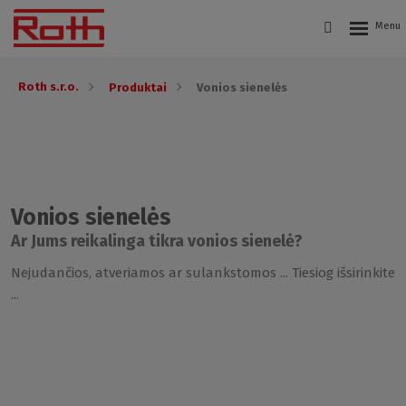
Roth s.r.o.
Produktai
Vonios sienelės
Vonios sienelės
Ar Jums reikalinga tikra vonios sienelė?
Nejudančios, atveriamos ar sulankstomos ... Tiesiog išsirinkite
...