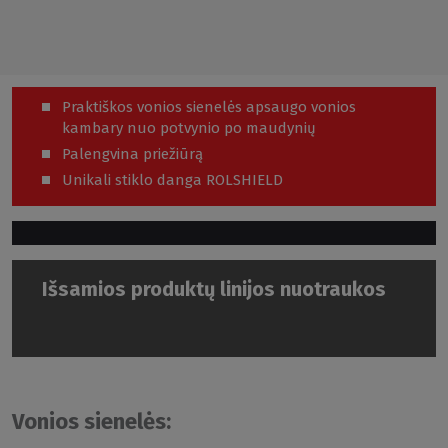
Praktiškos vonios sienelės apsaugo vonios
kambary nuo potvynio po maudynių
Palengvina priežiūrą
Unikali stiklo danga ROLSHIELD
Išsamios produktų linijos nuotraukos
Vonios sienelės: