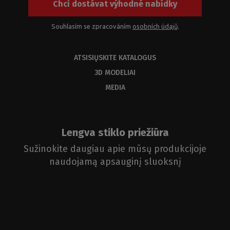
Chci dostávat výhodné nabídky
Souhlasím se zpracováním
osobních údajů
.
ATSISIŲSKITE KATALOGUS
3D MODELIAI
MEDIA
Lengva stiklo priežiūra
Sužinokite daugiau apie mūsų produkcijoje
naudojamą apsauginį sluoksnį