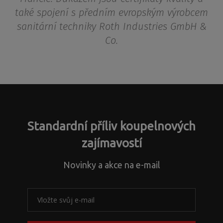
také spojení s předním evropským výrobcem
sanitární techniky Roth Industries GmbH &
Co.
Standardní příliv koupelnových
zajímavostí
Novinky a akce na e-mail