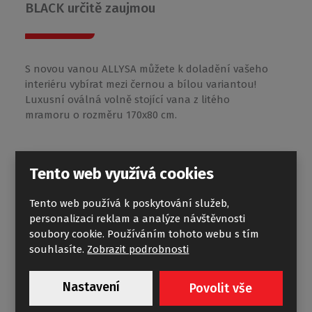
BLACK určitě zaujmou
S novou vanou ALLYSA můžete k doladění vašeho
interiéru vybírat mezi černou a bílou variantou!
Luxusní oválná volně stojící vana z litého
mramoru o rozměru 170x80 cm.
Tento web využívá cookies
Tento web používá k poskytování služeb,
personalizaci reklam a analýze návštěvnosti
MI TWF
soubory cookie. Používáním tohoto webu s tím
souhlasíte.
Zobrazit podrobnosti
Zcela nový design bezrámové sprchové
zástěny ve 3 barvách na výběr
Nastavení
Povolit vše