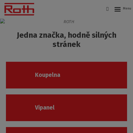
Roth
Czech
Jedna značka, hodně silných
s.r.o.
stránek
Koupelna
Vipanel