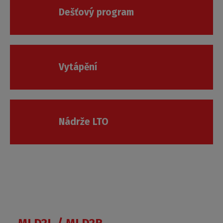
Dešťový program
Vytápění
Nádrže LTO
Roth
Czech
s.r.o.