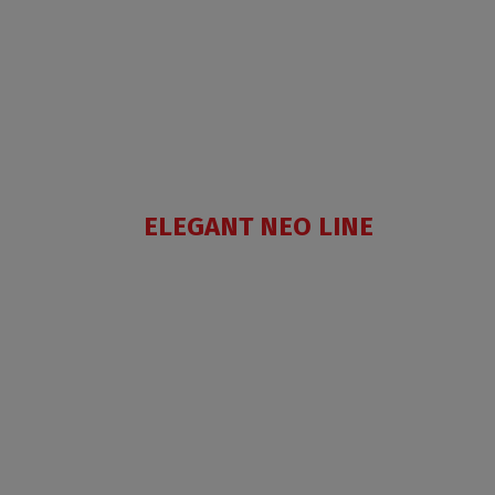
ELEGANT NEO LINE
AC
PIG+AC
PIG