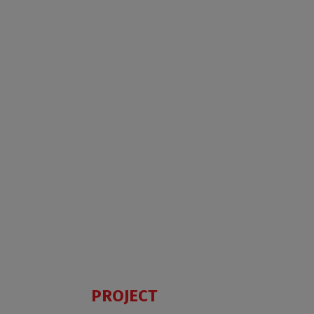
CI
FXO+CI
PIG
PROJECT