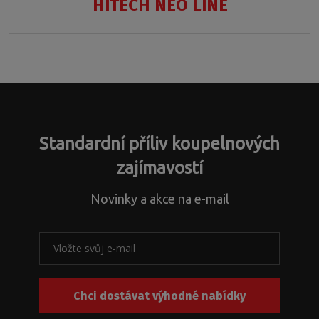
HITECH NEO LINE
CI
D3L
Standardní příliv koupelnových
/
CI
zajímavostí
D3R
Novinky a akce na e-mail
Chci dostávat výhodné nabídky