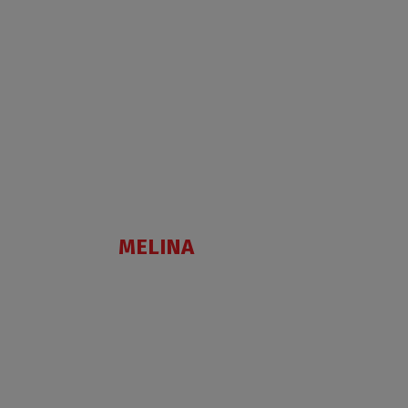
MELINA
AC
PIV