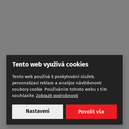
Tento web využívá cookies
Tento web používá k poskytování služeb,
personalizaci reklam a analýze návštěvnosti
soubory cookie. Používáním tohoto webu s tím
souhlasíte.
Zobrazit podrobnosti
PROXIMA NEO
CI
Nastavení
Povolit vše
RFL_CI
RFR