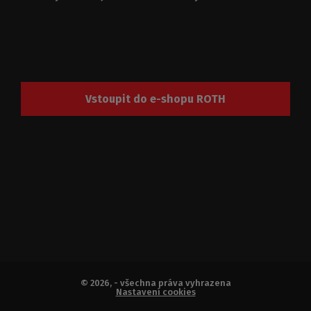
Vstoupit do e-shopu ROTH
CI
P55
© 2026, - všechna práva vyhrazena
Nastavení cookies