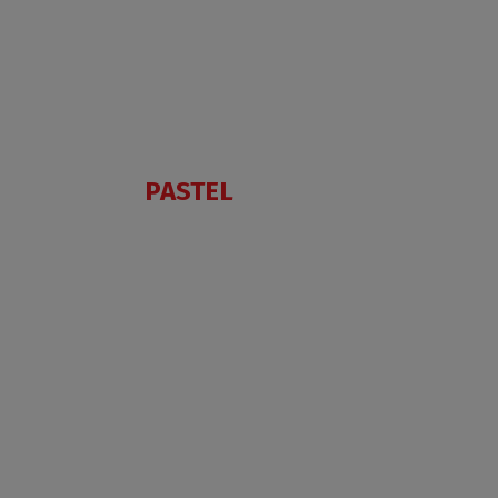
PASTEL
AC
2BT