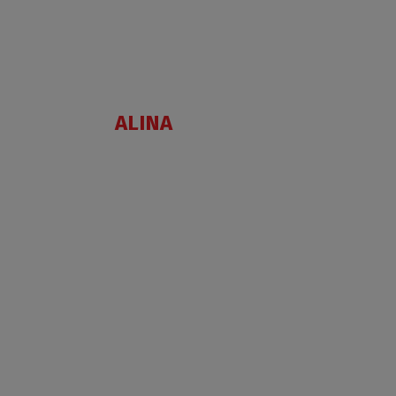
AC
ALINA
EPF+AC
EPF