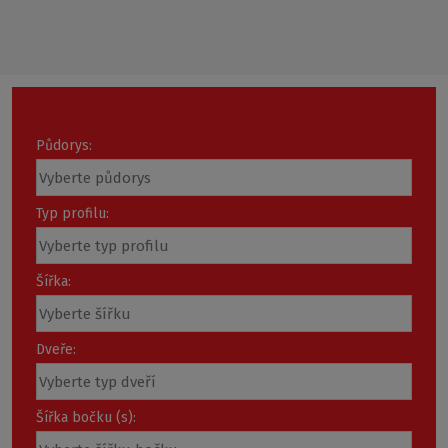
Loading...
Půdorys:
Typ profilu:
Šířka:
Dveře:
Šířka bočku (s):