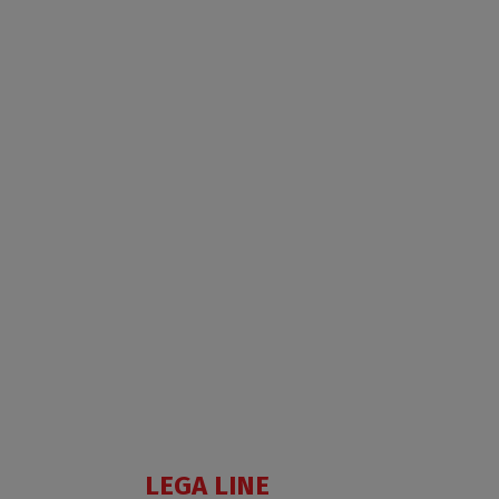
PL
PIV+PL
TWU
LEGA LINE