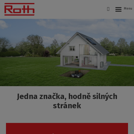
Roth
Czech
s.r.o.
Jedna značka, hodně silných
stránek