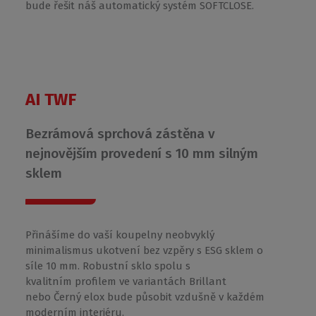
bude řešit náš automatický systém SOFTCLOSE.
AI TWF
Bezrámová sprchová zástěna v
nejnovějším provedení s 10 mm silným
sklem
Přinášíme do vaší koupelny neobvyklý
minimalismus ukotvení bez vzpěry s ESG sklem o
síle 10 mm. Robustní sklo spolu s
kvalitním profilem ve variantách Brillant
nebo Černý elox bude působit vzdušně v každém
moderním interiéru.