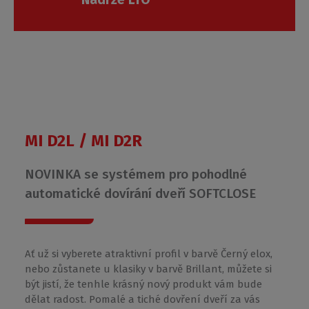
Roth
Czech
s.r.o.
MI D2L / MI D2R
NOVINKA se systémem pro pohodlné
automatické dovírání dveří SOFTCLOSE
Ať už si vyberete atraktivní profil v barvě Černý elox,
nebo zůstanete u klasiky v barvě Brillant, můžete si
být jistí, že tenhle krásný nový produkt vám bude
dělat radost. Pomalé a tiché dovření dveří za vás