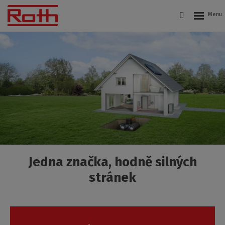
Roth
Czech
s.r.o.
Jedna značka, hodně silných
stránek