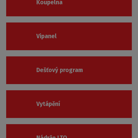
Koupelna
Vipanel
Dešťový program
Vytápění
Nádrže LTO