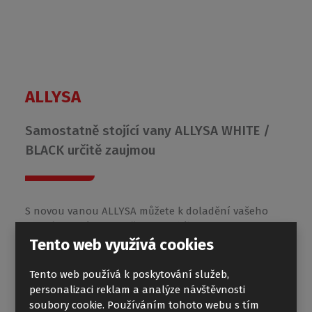
ALLYSA
Samostatně stojící vany ALLYSA WHITE /
BLACK určitě zaujmou
S novou vanou ALLYSA můžete k doladění vašeho
interiéru vybírat mezi černou a bílou variantou!
Luxusní oválná volně stojící vana z litého
Tento web využívá cookies
mramoru o rozměru 170x80 cm.
Tento web používá k poskytování služeb,
personalizaci reklam a analýze návštěvnosti
soubory cookie. Používáním tohoto webu s tím