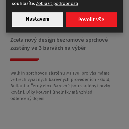
souhlasíte.
Zobrazit podrobnosti
Nastavení
Povolit vše
MI TWF
Zcela nový design bezrámové sprchové
zástěny ve 3 barvách na výběr
Walk in sprchovou zástěnu MI TWF pro vás máme
ve třech výrazných barevných provedeních - Gold,
Brillant a Černý elox. Barevně jsou sladěny i prvky
kování. Díky kotvení úhelníky má vzhled
odlehčený dojem.