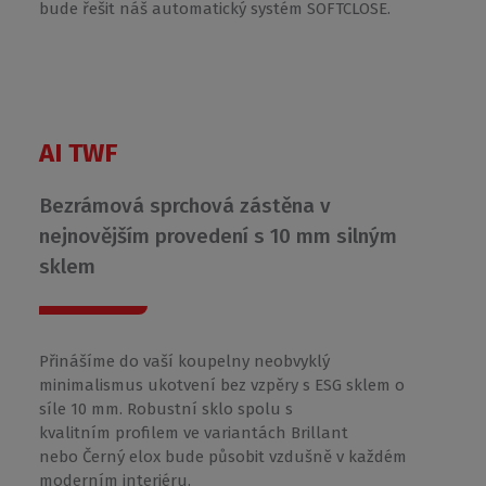
bude řešit náš automatický systém SOFTCLOSE.
AI TWF
Bezrámová sprchová zástěna v
nejnovějším provedení s 10 mm silným
sklem
Přinášíme do vaší koupelny neobvyklý
minimalismus ukotvení bez vzpěry s ESG sklem o
síle 10 mm. Robustní sklo spolu s
kvalitním profilem ve variantách Brillant
nebo Černý elox bude působit vzdušně v každém
moderním interiéru.