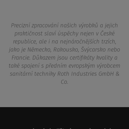
Precizní zpracování našich výrobků a jejich
praktičnost slaví úspěchy nejen v České
republice, ale i na nejnáročnějších trzích,
jako je Německo, Rakousko, Švýcarsko nebo
Francie. Důkazem jsou certifikáty kvality a
také spojení s předním evropským výrobcem
sanitární techniky Roth Industries GmbH &
Co.