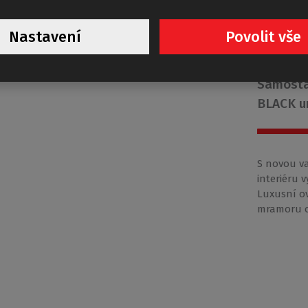
Nastavení
Povolit vše
ALL
Samosta
BLACK u
S novou v
interiéru 
Luxusní ov
mramoru o