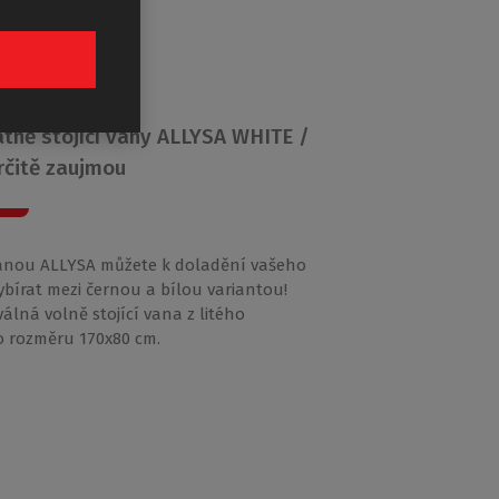
YSA
tně stojící vany ALLYSA WHITE /
rčitě zaujmou
anou ALLYSA můžete k doladění vašeho
vybírat mezi černou a bílou variantou!
álná volně stojící vana z litého
 rozměru 170x80 cm.