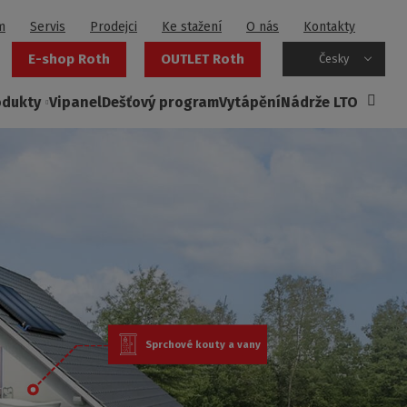
m
Servis
Prodejci
Ke stažení
O nás
Kontakty
E-shop Roth
OUTLET Roth
Česky
odukty
Vipanel
Dešťový program
Vytápění
Nádrže LTO
Sprchové kouty a vany