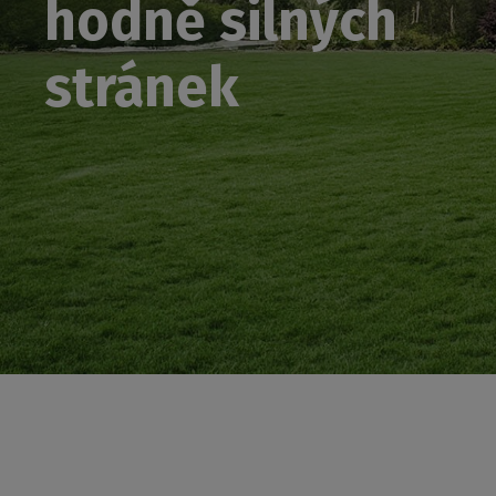
hodně silných
stránek
Roth