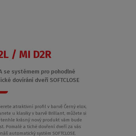
2L / MI D2R
 se systémem pro pohodlné
ické dovírání dveří SOFTCLOSE
berete atraktivní profil v barvě Černý elox,
nete u klasiky v barvě Brillant, můžete si
 že tenhle krásný nový produkt vám bude
st. Pomalé a tiché dovření dveří za vás
 náš automatický systém SOFTCLOSE.