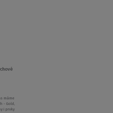
rchové
vás máme
h - Gold,
y i prvky