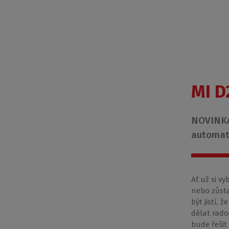
MI D
NOVINKA
automat
Ať už si vy
nebo zůsta
být jistí,
dělat rado
bude řešit