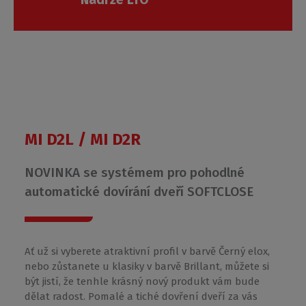
Roth
Czech
s.r.o.
MI D2L / MI D2R
NOVINKA se systémem pro pohodlné
automatické dovírání dveří SOFTCLOSE
Ať už si vyberete atraktivní profil v barvě Černý elox,
nebo zůstanete u klasiky v barvě Brillant, můžete si
být jistí, že tenhle krásný nový produkt vám bude
dělat radost. Pomalé a tiché dovření dveří za vás