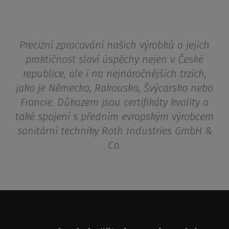
Precizní zpracování našich výrobků a jejich
praktičnost slaví úspěchy nejen v České
republice, ale i na nejnáročnějších trzích,
jako je Německo, Rakousko, Švýcarsko nebo
Francie. Důkazem jsou certifikáty kvality a
také spojení s předním evropským výrobcem
sanitární techniky Roth Industries GmbH &
Co.