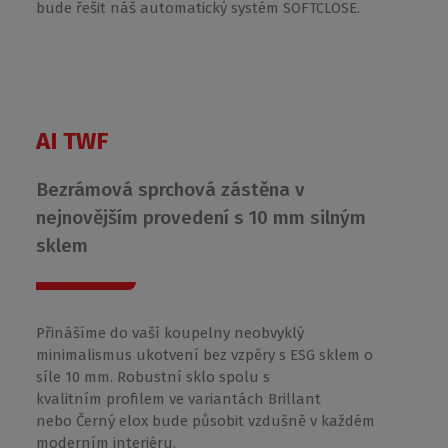
bude řešit náš automatický systém SOFTCLOSE.
AI TWF
Bezrámová sprchová zástěna v
nejnovějším provedení s 10 mm silným
sklem
Přinášíme do vaší koupelny neobvyklý
minimalismus ukotvení bez vzpěry s ESG sklem o
síle 10 mm. Robustní sklo spolu s
kvalitním profilem ve variantách Brillant
nebo Černý elox bude působit vzdušně v každém
moderním interiéru.