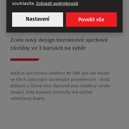
souhlasíte.
Zobrazit podrobnosti
Nastavení
Povolit vše
MI TWF
Zcela nový design bezrámové sprchové
zástěny ve 3 barvách na výběr
Walk in sprchovou zástěnu MI TWF pro vás máme
ve třech výrazných barevných provedeních - Gold,
Brillant a Černý elox. Barevně jsou sladěny i prvky
kování. Díky kotvení úhelníky má vzhled
odlehčený dojem.