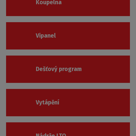
Koupelna
Vipanel
Dešťový program
Vytápění
Nádrže LTO