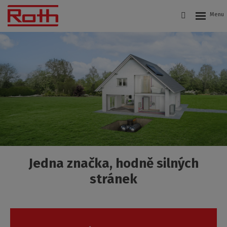
Roth
Czech
s.r.o.
Jedna značka, hodně silných
stránek