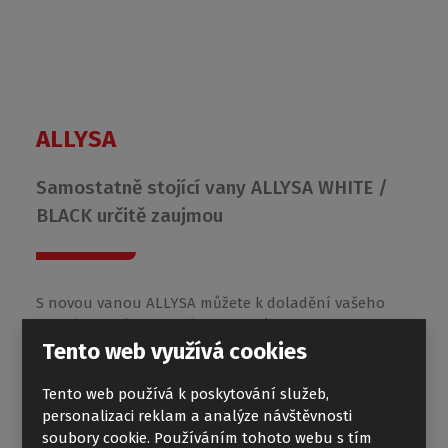
ALLYSA
Samostatně stojící vany ALLYSA WHITE /
BLACK určitě zaujmou
S novou vanou ALLYSA můžete k doladění vašeho
interiéru vybírat mezi černou a bílou variantou!
Luxusní oválná volně stojící vana z litého
Tento web využívá cookies
mramoru o rozměru 170x80 cm.
Tento web používá k poskytování služeb,
personalizaci reklam a analýze návštěvnosti
soubory cookie. Používáním tohoto webu s tím