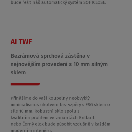
bude řešit náš automatický systém SOFTCLOSE.
AI TWF
Bezrámová sprchová zástěna v
nejnovějším provedení s 10 mm silným
sklem
Přinášíme do vaší koupelny neobvyklý
minimalismus ukotvení bez vzpěry s ESG sklem o
síle 10 mm. Robustní sklo spolu s
kvalitním profilem ve variantách Brillant
nebo Černý elox bude působit vzdušně v každém
moderním interiéru.