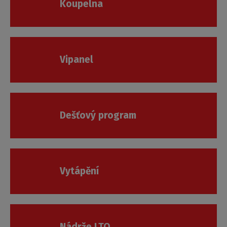
Koupelna
Vipanel
Dešťový program
Vytápění
Nádrže LTO