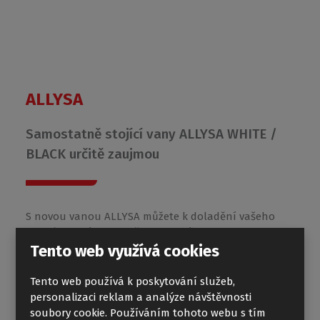
ALLYSA
Samostatně stojící vany ALLYSA WHITE /
BLACK určitě zaujmou
S novou vanou ALLYSA můžete k doladění vašeho
interiéru vybírat mezi černou a bílou variantou!
Luxusní oválná volně stojící vana z litého
Tento web využívá cookies
mramoru o rozměru 170x80 cm.
Tento web používá k poskytování služeb,
personalizaci reklam a analýze návštěvnosti
soubory cookie. Používáním tohoto webu s tím