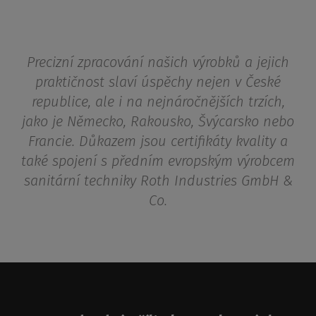
Precizní zpracování našich výrobků a jejich
praktičnost slaví úspěchy nejen v České
republice, ale i na nejnáročnějších trzích,
jako je Německo, Rakousko, Švýcarsko nebo
Francie. Důkazem jsou certifikáty kvality a
také spojení s předním evropským výrobcem
sanitární techniky Roth Industries GmbH &
Co.