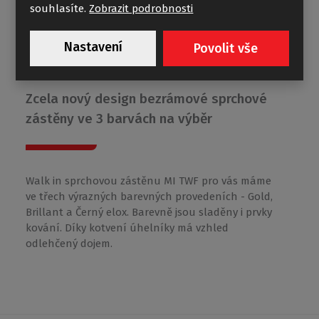
souhlasíte.
Zobrazit podrobnosti
Nastavení
Povolit vše
MI TWF
Zcela nový design bezrámové sprchové
zástěny ve 3 barvách na výběr
Walk in sprchovou zástěnu MI TWF pro vás máme
ve třech výrazných barevných provedeních - Gold,
Brillant a Černý elox. Barevně jsou sladěny i prvky
kování. Díky kotvení úhelníky má vzhled
odlehčený dojem.