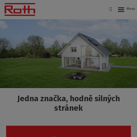
Roth
Czech
s.r.o.
Jedna značka, hodně silných
stránek