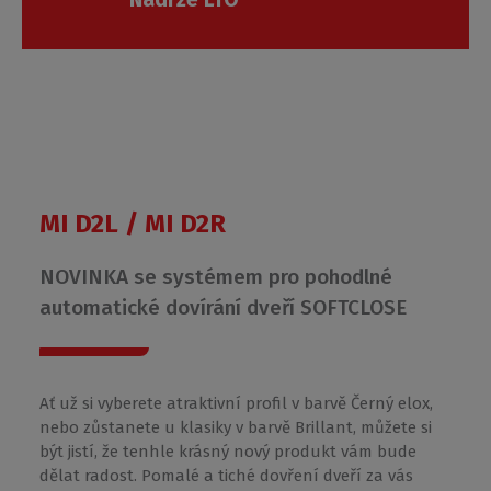
Roth
Czech
s.r.o.
MI D2L / MI D2R
NOVINKA se systémem pro pohodlné
automatické dovírání dveří SOFTCLOSE
Ať už si vyberete atraktivní profil v barvě Černý elox,
nebo zůstanete u klasiky v barvě Brillant, můžete si
být jistí, že tenhle krásný nový produkt vám bude
dělat radost. Pomalé a tiché dovření dveří za vás