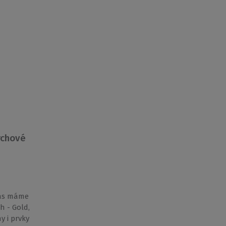
rchové
vás máme
h - Gold,
y i prvky