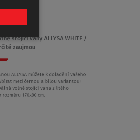
YSA
tně stojící vany ALLYSA WHITE /
rčitě zaujmou
anou ALLYSA můžete k doladění vašeho
vybírat mezi černou a bílou variantou!
álná volně stojící vana z litého
 rozměru 170x80 cm.