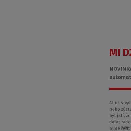
MI D
NOVINKA
automat
Ať už si vy
nebo zůsta
být jistí,
dělat rado
bude řešit