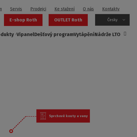
m
Servis
Prodejci
Ke stažení
O nás
Kontakty
E-shop Roth
OUTLET Roth
Česky
odukty
Vipanel
Dešťový program
Vytápění
Nádrže LTO
Sprchové kouty a vany