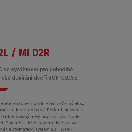
2L / MI D2R
 se systémem pro pohodlné
ické dovírání dveří SOFTCLOSE
berete atraktivní profil v barvě Černý elox,
nete u klasiky v barvě Brillant, můžete si
 že tenhle krásný nový produkt vám bude
st. Pomalé a tiché dovření dveří za vás
 náš automatický systém SOFTCLOSE.