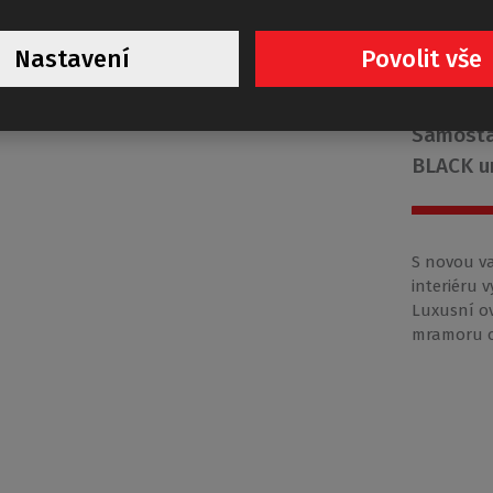
Nastavení
Povolit vše
ALL
Samosta
BLACK u
S novou v
interiéru 
Luxusní ov
mramoru o