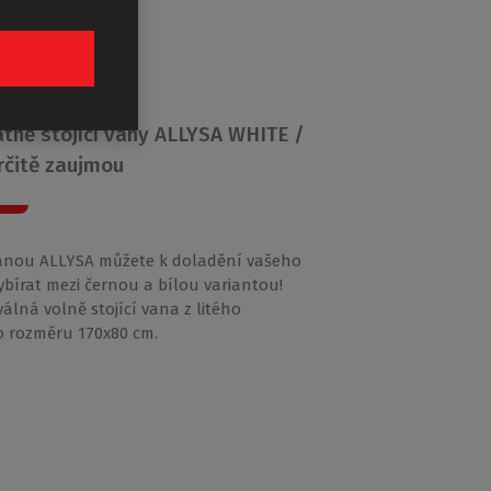
YSA
tně stojící vany ALLYSA WHITE /
rčitě zaujmou
anou ALLYSA můžete k doladění vašeho
vybírat mezi černou a bílou variantou!
álná volně stojící vana z litého
 rozměru 170x80 cm.