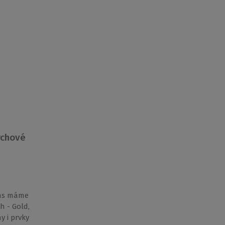
rchové
vás máme
h - Gold,
y i prvky