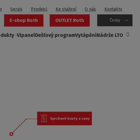
m
Servis
Prodejci
Ke stažení
O nás
Kontakty
E-shop Roth
OUTLET Roth
Česky
odukty
Vipanel
Dešťový program
Vytápění
Nádrže LTO
Sprchové kouty a vany