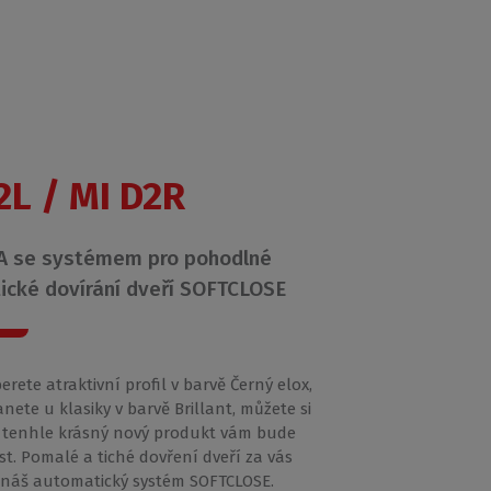
2L / MI D2R
 se systémem pro pohodlné
ické dovírání dveří SOFTCLOSE
berete atraktivní profil v barvě Černý elox,
nete u klasiky v barvě Brillant, můžete si
 že tenhle krásný nový produkt vám bude
st. Pomalé a tiché dovření dveří za vás
 náš automatický systém SOFTCLOSE.