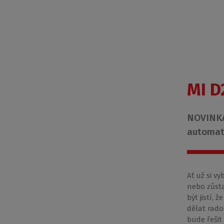
MI D
NOVINKA
automat
Ať už si vy
nebo zůsta
být jistí,
dělat rado
bude řešit