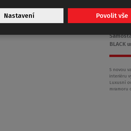
Nastavení
Povolit vše
ALL
Samosta
BLACK u
S novou v
interiéru 
Luxusní ov
mramoru o