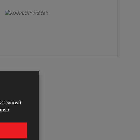
vštěvnosti
osti