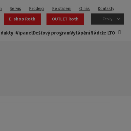
m
Servis
Prodejci
Ke stažení
O nás
Kontakty
E-shop Roth
OUTLET Roth
Česky
odukty
Vipanel
Dešťový program
Vytápění
Nádrže LTO