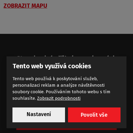
ZOBRAZIT MAPU
Standardní příliv koupelnových
Tento web využívá cookies
zajímavostí
Tento web používá k poskytování služeb,
Novinky a akce na e-mail
personalizaci reklam a analýze návštěvnosti
soubory cookie. Používáním tohoto webu s tím
souhlasíte.
Zobrazit podrobnosti
Nastavení
Povolit vše
Chci dostávat výhodné nabídky