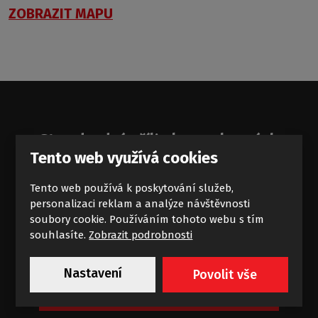
ZOBRAZIT MAPU
Standardní příliv koupelnových
Tento web využívá cookies
zajímavostí
Tento web používá k poskytování služeb,
Novinky a akce na e-mail
personalizaci reklam a analýze návštěvnosti
soubory cookie. Používáním tohoto webu s tím
souhlasíte.
Zobrazit podrobnosti
Nastavení
Povolit vše
Chci dostávat výhodné nabídky