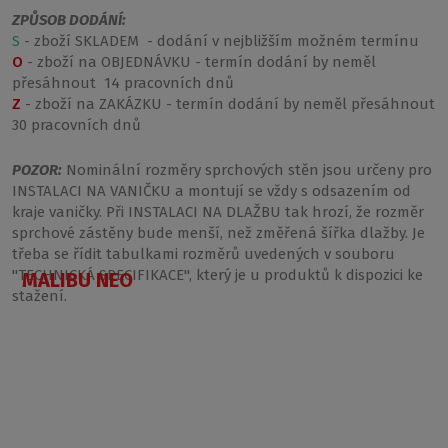
ZPŮSOB DODÁNÍ:
S
- zboží SKLADEM - dodání v nejbližším možném termínu
O
- zboží na OBJEDNÁVKU - termín dodání by neměl
přesáhnout 14 pracovních dnů
Z
- zboží na ZAKÁZKU - termín dodání by neměl přesáhnout
30 pracovních dnů
POZOR:
Nominální rozměry sprchových stěn jsou určeny pro
INSTALACI NA VANIČKU a montují se vždy s odsazením od
kraje vaničky. Při INSTALACI NA DLAŽBU tak hrozí, že rozměr
sprchové zástěny bude menší, než změřená šířka dlažby. Je
třeba se řídit tabulkami rozměrů uvedených v souboru
"TECHNICKÁ SPECIFIKACE", který je u produktů k dispozici ke
MALIBU NEO
stažení.