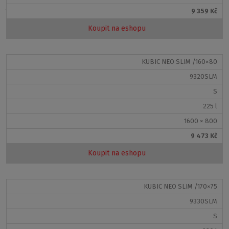
jen úplné minimum nečistot
. Tudíž nebudete mít téměř
9 359 Kč
žádnou práci s údržbou. Povrch vany se pyšní minimální
pórovitostí, díky čemuž se v něm neusazují nečistoty a
Koupit na eshopu
tak můžeme říct, že je
antibakteriální
. Akrylátový povrch
snese i agresivnější čisticí prostředky, je velmi odolný
vůči poškrábání a výhodou je také barevná stálost.
KUBIC NEO SLIM /160×80
9320SLM
Pro snadnější instalaci a možné vyrovnání drobných
S
stavebních nepřesností
doporučujeme objednat
sadu
225 l
noh k vanám EXCLUSIVE
.
Nezapomeňte na sifon
, který
není součástí vany. Objednat jej můžete na našem
e-
1600 × 800
shopu
.
9 473 Kč
Koupit na eshopu
Podobné produkty:
KUBIC NEO SLIM /170×75
9330SLM
S