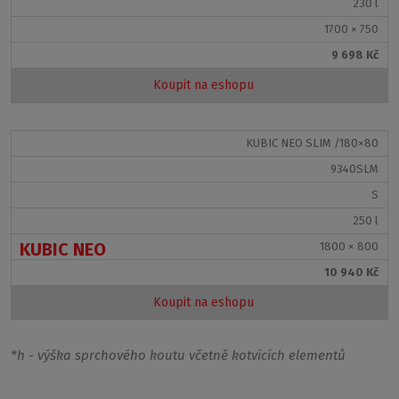
230 l
1700 × 750
9 698 Kč
Koupit na eshopu
KUBIC NEO SLIM /180×80
9340SLM
S
250 l
KUBIC NEO
1800 × 800
10 940 Kč
Koupit na eshopu
*h - výška sprchového koutu včetně kotvících elementů