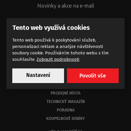
Novinky a akce na e-mail
Tento web využívá cookies
Tento web používá k poskytování služeb,
Chci dostávat výhodné nabídky
personalizaci reklam a analýze návštěvnosti
soubory cookie. Používáním tohoto webu s tím
Souhlasím se zpracováním
osobních údajů
.
souhlasíte.
Zobrazit podrobnosti
Nastavení
Povolit vše
KE STAŽENÍ
PORADNA
PRODEJNÍ MÍSTA
TECHNICKÝ MAGAZÍN
PORADNA
KOUPELNOVÉ DENÍKY