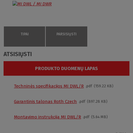
TIPAI
PARSISIŲSTI
ATSISIŲSTI
MI DWL/1000
MI DWL 100205 VPE
MELINA LINE serijos Walk In tipo sienelė su
PRODUKTO DUOMENŲ LAPAS
stumdomomis durimis
MI DWL / MI DWR
garantuotai
Transparent
papuoš Jūsų vonios kambarį. Galite rinktis iš dviejų
985–1010
profilio spalvų variantų:
Brillant
(blizgaus) ir
Black
Techninės specifikacijos MI DWL/R
pdf
159.22 KB
1000
elox
(juodo matinio). Aliuminio rėmo linijos yra paprastos
– nepaisant savo tvirtumo, rėmas atrodo lengvai ir
Durys dešinėje
Garantinis talonas Roth Czech
pdf
897.28 KB
puikiai dera su rankena bei skaidriomis sandarinimo
Brillant
tarpinėmis.
O
Montavimo instrukcija MI DWL/R
pdf
5.64 MB
Dušo durų konstrukcija
2050 mm
€ 902