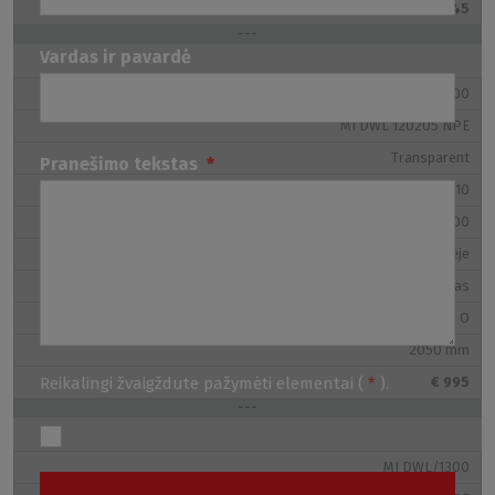
€ 945
---
Vardas ir pavardė
MI DWL/1200
MI DWL 120205 NPE
Transparent
Pranešimo tekstas
*
1185–1210
1200
Durys dešinėje
Juodas
O
2050 mm
Reikalingi žvaigždute pažymėti elementai (
*
).
€ 995
---
MI DWL/1300