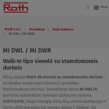
Roth s.r.o.
Produktai
Dušo kabinos
MI DWL / MI DWR
MI DWL / MI DWR
Walk-In tipo sienelė su stumdomomis
durimis
Mūsų naujoji
WALK-IN sienelė su stumdomomis durimis
–
tai idealus modernaus dizaino ir praktiško
funkcionalumo derinys. Stumdomos durys
MI DWL/R
,
turinčios automatinio švelnaus uždarymo sistemą
SOFTCLOSE
, taupo brangią vietą Jūsų vonios kambaryje ir
kartu užtikrina platų bei patogų įėjimą ir išėjimą. Tai