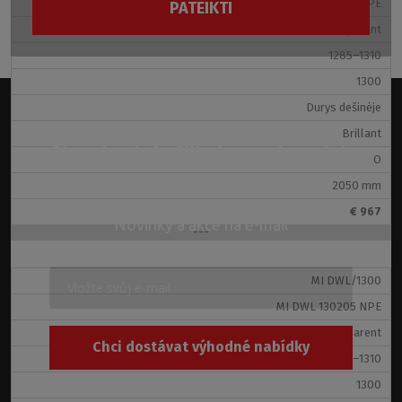
MI DWL 130205 VPE
PATEIKTI
Transparent
Nepavyko
1285–1310
išsiųsti
formą.
1300
Durys dešinėje
Brillant
Standardní příliv koupelnových
O
zajímavostí
2050 mm
€ 967
Novinky a akce na e-mail
---
MI DWL/1300
MI DWL 130205 NPE
Transparent
Chci dostávat výhodné nabídky
1285–1310
1300
Souhlasím se zpracováním
osobních údajů
.