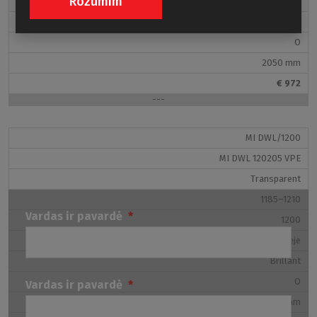
Rozumím
Durys dešinėje
nešvarumams, riebalams ir kalkių nuosėdoms. Dėl šio
Juodas
paviršiaus apdorojimo stiklą nuvalysite vos per kelias
minutes ir turėsite daugiau laiko sau.
O
2050 mm
Ką dar galime pasiūlyti?
€ 972
Kartu rekomenduojame įsigyti vieną iš mūsų žemų dušo
---
padėklų. Puikus pasirinkimas būtų stačiakampis dušo
padėklas iš lieto marmuro
MARMO NEO SQUARE-R
. Ką
MI DWL/1200
manote?
MI DWL 120205 VPE
Transparent
1185–1210
Vardas ir pavardė
*
1200
Durys dešinėje
Brillant
O
Vardas ir pavardė
*
2050 mm