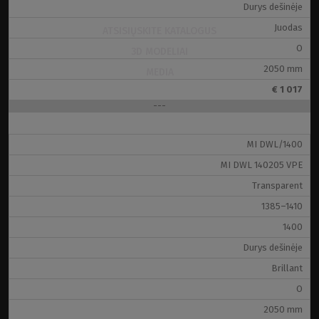
Durys dešinėje
Juodas
ATSISIŲSKITE KATALOGUS
O
3D MODELIAI
2050 mm
MEDIA
€ 1 017
---
Lengva stiklo priežiūra
MI DWL/1400
Sužinokite daugiau apie mūsų produkcijoje
MI DWL 140205 VPE
naudojamą apsauginį sluoksnį
Transparent
1385–1410
1400
Durys dešinėje
Brillant
O
2050 mm