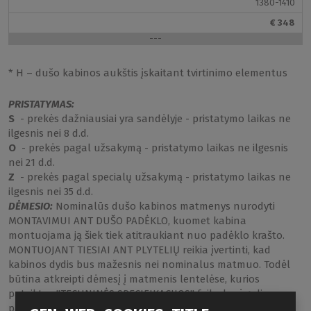
1380-1410
€ 348
---
Panašūs gaminiai:
* H – dušo kabinos aukštis įskaitant tvirtinimo elementus
PRISTATYMAS:
S
- prekės dažniausiai yra sandėlyje - pristatymo laikas ne
ilgesnis nei 8 d.d.
O
- prekės pagal užsakymą - pristatymo laikas ne ilgesnis
nei 21 d.d.
Z
- prekės pagal specialų užsakymą - pristatymo laikas ne
ilgesnis nei 35 d.d.
DĖMESIO:
Nominalūs dušo kabinos matmenys nurodyti
MONTAVIMUI ANT DUŠO PADĖKLO, kuomet kabina
montuojama ją šiek tiek atitraukiant nuo padėklo krašto.
MONTUOJANT TIESIAI ANT PLYTELIŲ reikia įvertinti, kad
kabinos dydis bus mažesnis nei nominalus matmuo. Todėl
būtina atkreipti dėmesį į matmenis lentelėse, kurios
pateiktos "TECHNINĖS SPECIFIKACIJOS" faile, kurį galima
parsisiųsti prekės puslapiuose.