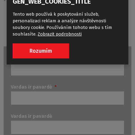
GEN_WEB_COOKIES_TITLE
LLD2
Tento web používá k poskytování služeb,
personalizaci reklam a analýze návštěvnosti
soubory cookie. Používáním tohoto webu s tím
souhlasíte.
Zobrazit podrobnosti
Rozumím
Vardas ir pavardė
*
Vardas ir pavardė
*
Vardas ir pavardė