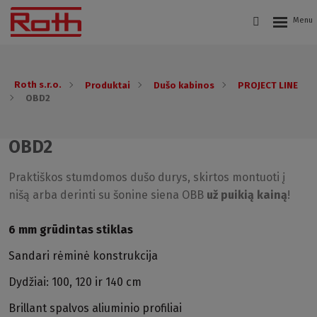
Roth s.r.o.
Produktai
Dušo kabinos
PROJECT LINE
OBD2
OBD2
Praktiškos stumdomos dušo durys, skirtos montuoti į
nišą arba derinti su šonine siena OBB
už puikią kainą
!
6 mm grūdintas stiklas
Sandari rėminė konstrukcija
Dydžiai: 100, 120 ir 140 cm
Brillant spalvos aliuminio profiliai