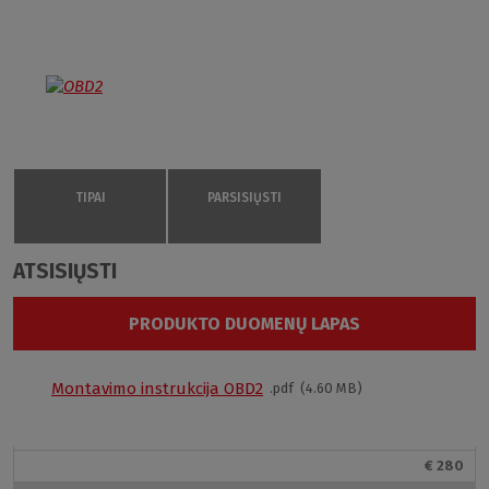
TIPAI
PARSISIŲSTI
ATSISIŲSTI
OBD2/1000
4000705
PRODUKTO DUOMENŲ LAPAS
Transparent
Stumdomos durys OBD2 žavi savo patrauklia ir
1850 mm
elegantiška išvaizda. Paprastos rėmo, pagaminto iš
Montavimo instrukcija OBD2
pdf
4.60 MB
Brillant
poliruoto aliuminio, linijos puikiai dera su naudojamu
skaidriu grūdintu stiklu. Siekiant didesnio komforto
980–1010
valant, stiklas apdorotas
EASY CLEAN
paviršiaus danga,
€ 280
kad nesusikauptų nešvarumai. Apatiniai ratukai turi