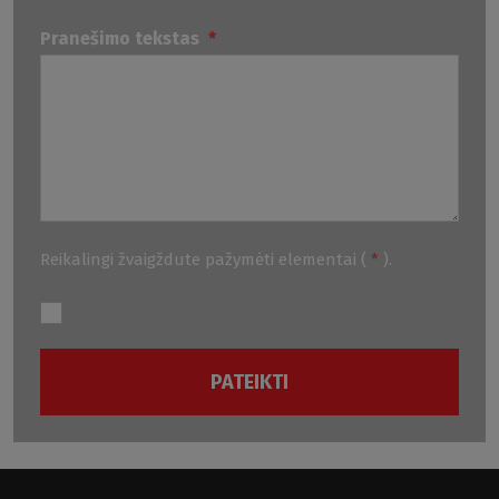
Pranešimo tekstas
*
Reikalingi žvaigždute pažymėti elementai (
*
).
PATEIKTI
Nepavyko
išsiųsti
formą.