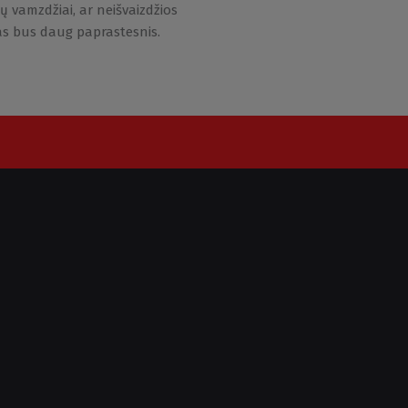
 vamzdžiai, ar neišvaizdžios
as bus daug paprastesnis.