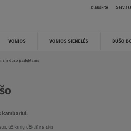
Klauskite
Servisa
VONIOS
VONIOS SIENELĖS
DUŠO B
ms ir dušo padėklams
ušo
 kambariui.
us, už kurių užkliūna akis