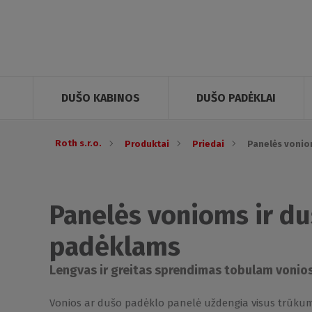
DUŠO KABINOS
DUŠO PADĖKLAI
Roth s.r.o.
Produktai
Priedai
Panelės vonio
Panelės vonioms ir d
padėklams
Lengvas ir greitas sprendimas tobulam vonios
Vonios ar dušo padėklo panelė uždengia visus trūkum