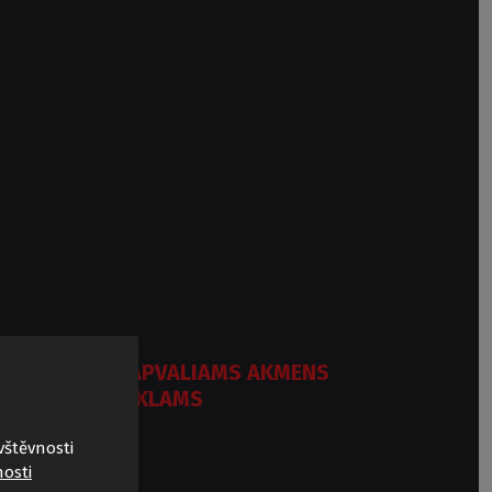
PANELĖ PUSAPVALIAMS AKMENS
MASĖS PADĖKLAMS
vštěvnosti
osti