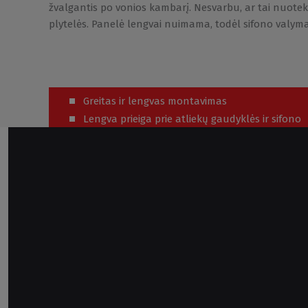
žvalgantis po vonios kambarį. Nesvarbu, ar tai nuotekų
plytelės. Panelė lengvai nuimama, todėl sifono valym
Greitas ir lengvas montavimas
Lengva prieiga prie atliekų gaudyklės ir sifono
Estetinis elementas be papildomo darbo