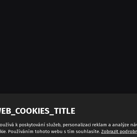
ISABELLA NEO PANEL
EB_COOKIES_TITLE
oužívá k poskytování služeb, personalizaci reklam a analýze ná
kie. Používáním tohoto webu s tím souhlasíte.
Zobrazit podrobn