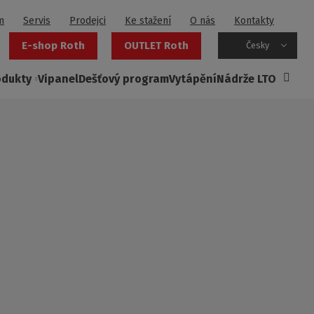
m
Servis
Prodejci
Ke stažení
O nás
Kontakty
E-shop Roth
OUTLET Roth
Česky
odukty
Vipanel
Dešťový program
Vytápění
Nádrže LTO