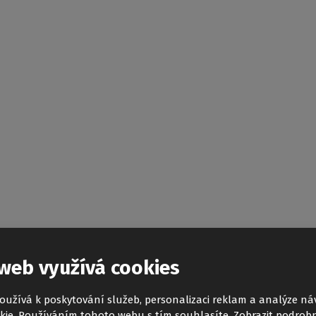
web využívá cookies
oužívá k poskytování služeb, personalizaci reklam a analýze ná
kie. Používáním tohoto webu s tím souhlasíte.
Zobrazit podrobn