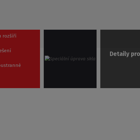
 rozšíří
ešení
Detaily pr
boustranné