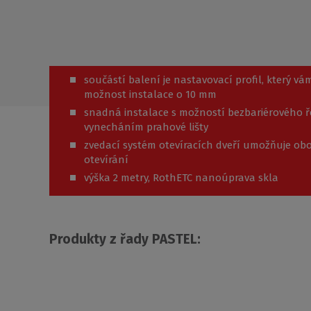
součástí balení je nastavovací profil, který vám
možnost instalace o 10 mm
snadná instalace s možností bezbariérového ř
vynecháním prahové lišty
zvedací systém otevíracích dveří umožňuje o
otevírání
výška 2 metry, RothETC nanoúprava skla
Produkty z řady PASTEL: