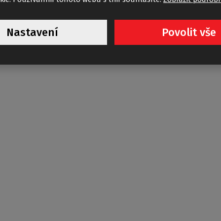
PL PIF+PL TWU
Nastavení
Povolit vše