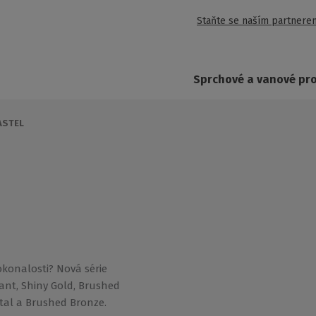
Staňte se naším partnere
Sprchové a vanové pr
ASTEL
okonalosti? Nová série
ant, Shiny Gold, Brushed
tal a Brushed Bronze.