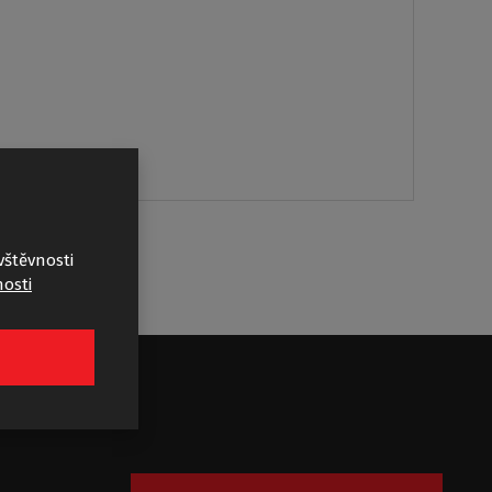
vštěvnosti
osti