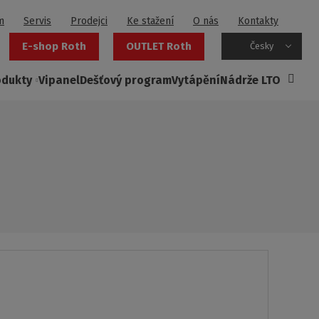
m
Servis
Prodejci
Ke stažení
O nás
Kontakty
E-shop Roth
OUTLET Roth
Česky
odukty
Vipanel
Dešťový program
Vytápění
Nádrže LTO