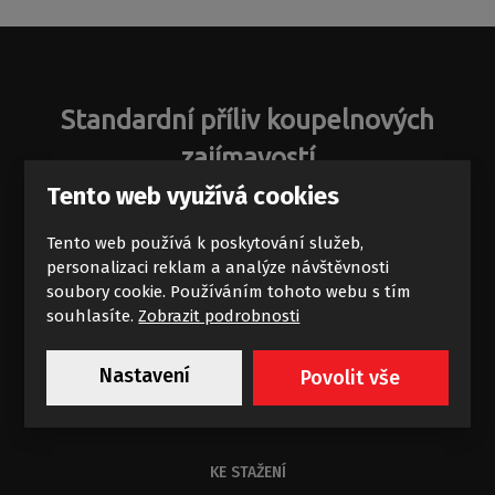
Standardní příliv koupelnových
zajímavostí
Tento web využívá cookies
Novinky a akce na e-mail
Tento web používá k poskytování služeb,
personalizaci reklam a analýze návštěvnosti
soubory cookie. Používáním tohoto webu s tím
souhlasíte.
Zobrazit podrobnosti
Chci dostávat výhodné nabídky
Nastavení
Povolit vše
Souhlasím se zpracováním
osobních údajů
.
KE STAŽENÍ