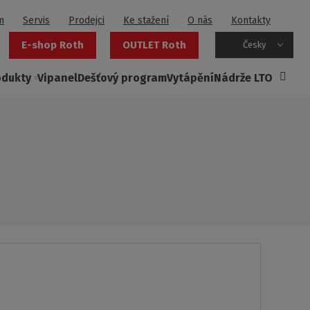
m
Servis
Prodejci
Ke stažení
O nás
Kontakty
E-shop Roth
OUTLET Roth
Česky
odukty
Vipanel
Dešťový program
Vytápění
Nádrže LTO