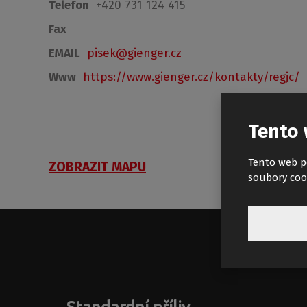
Telefon
+420 731 124 415
Fax
EMAIL
pisek@gienger.cz
Www
https://www.gienger.cz/kontakty/regjc/
Tento 
Tento web p
ZOBRAZIT MAPU
soubory coo