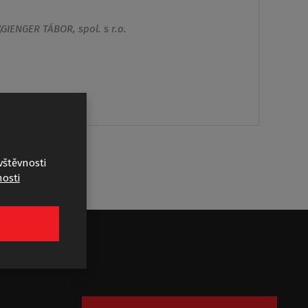
vštěvnosti
osti