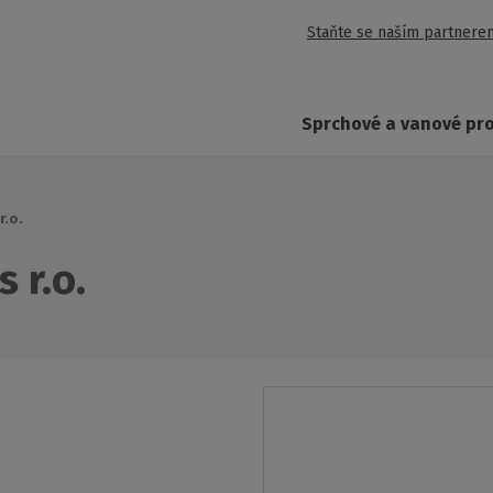
Staňte se naším partnere
Sprchové a vanové pr
r.o.
 r.o.