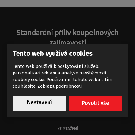
Standardní příliv koupelnových
zajímavostí
Tento web využívá cookies
Novinky a akce na e-mail
Tento web používá k poskytování služeb,
personalizaci reklam a analýze návštěvnosti
soubory cookie. Používáním tohoto webu s tím
souhlasíte.
Zobrazit podrobnosti
Chci dostávat výhodné nabídky
Nastavení
Povolit vše
Souhlasím se zpracováním
osobních údajů
.
KE STAŽENÍ