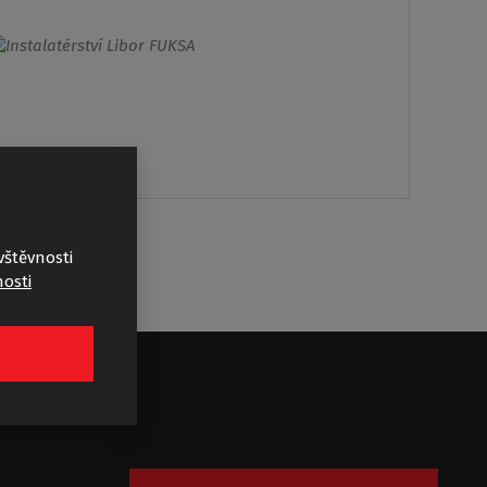
vštěvnosti
osti