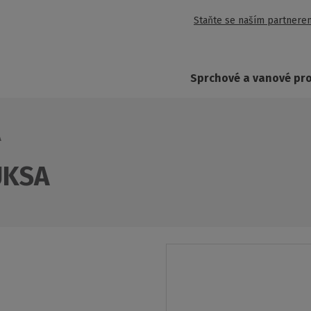
Staňte se naším partnere
Sprchové a vanové pr
A
FUKSA