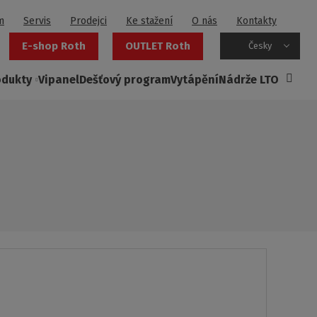
m
Servis
Prodejci
Ke stažení
O nás
Kontakty
E-shop Roth
OUTLET Roth
Česky
odukty
Vipanel
Dešťový program
Vytápění
Nádrže LTO