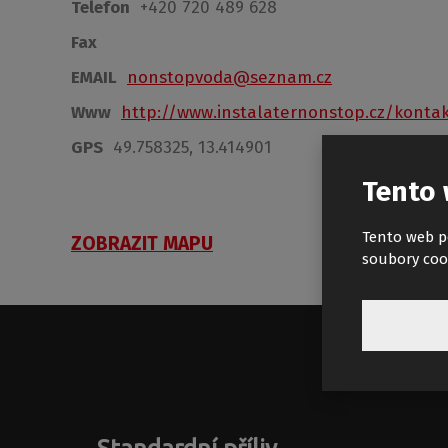
Telefon
+420 720 489 628
Fax
EMAIL
nonstopvoda@seznam.cz
Www
http://www.instalaternonstop.cz/konta
GPS
49.758325, 13.414901
Tento 
Tento web p
ZOBRAZIT MAPU
soubory coo