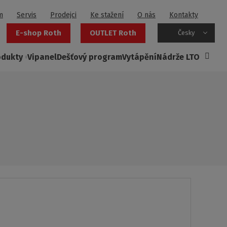
m
Servis
Prodejci
Ke stažení
O nás
Kontakty
E-shop Roth
OUTLET Roth
Česky
odukty
Vipanel
Dešťový program
Vytápění
Nádrže LTO