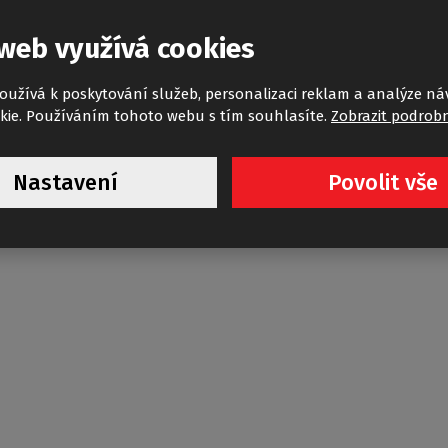
 této prodejně pro Vaše vyzkouš
web využívá cookies
oužívá k poskytování služeb, personalizaci reklam a analýze ná
kie. Používáním tohoto webu s tím souhlasíte.
Zobrazit podrobn
Nastavení
Povolit vše