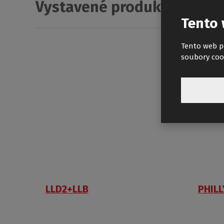
Vystavené produkty Roth v
Tento 
Tento web p
soubory coo
LLD2+LLB
PHIL