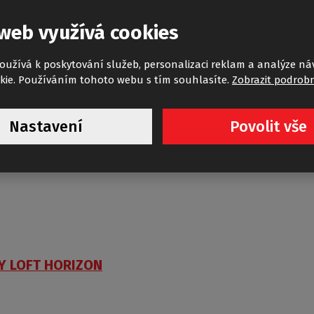
 této prodejně pro Vaše vyzkouš
web využívá cookies
oužívá k poskytování služeb, personalizaci reklam a analýze ná
kie. Používáním tohoto webu s tím souhlasíte.
Zobrazit podrobn
Nastavení
Povolit vše
LY LOFT HORIZON