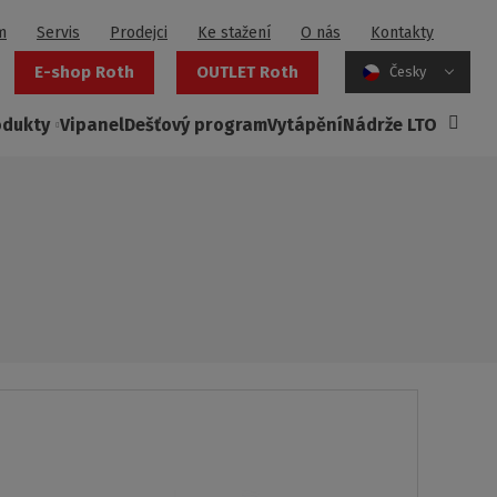
m
Servis
Prodejci
Ke stažení
O nás
Kontakty
E-shop Roth
OUTLET Roth
Česky
odukty
Vipanel
Dešťový program
Vytápění
Nádrže LTO