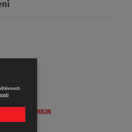
ení
vštěvnosti
osti
AMR2N