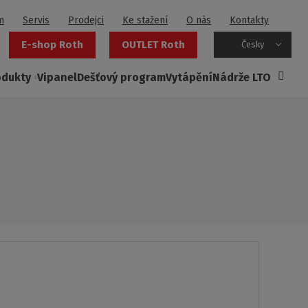
m
Servis
Prodejci
Ke stažení
O nás
Kontakty
E-shop Roth
OUTLET Roth
Česky
odukty
Vipanel
Dešťový program
Vytápění
Nádrže LTO