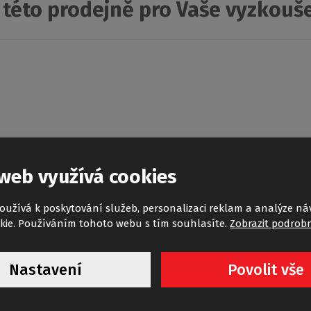
 této prodejně pro Vaše vyzkouš
web využívá cookies
oužívá k poskytování služeb, personalizaci reklam a analýze ná
kie. Používáním tohoto webu s tím souhlasíte.
Zobrazit podrobn
I-M
AMD2
Nastavení
Povolit vše