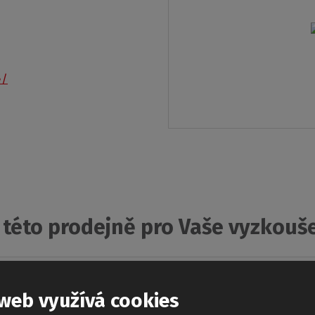
e/
 této prodejně pro Vaše vyzkouš
web využívá cookies