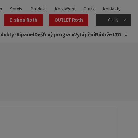
m
Servis
Prodejci
Ke stažení
O nás
Kontakty
E-shop Roth
OUTLET Roth
Česky
odukty
Vipanel
Dešťový program
Vytápění
Nádrže LTO