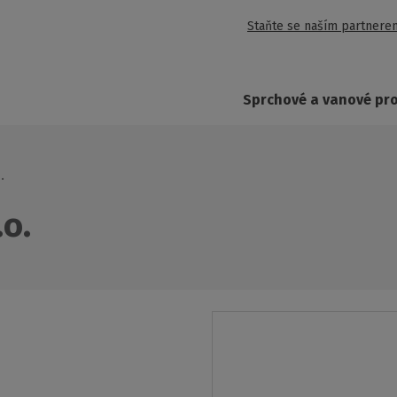
Staňte se naším partnere
Sprchové a vanové pr
.
.o.