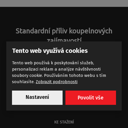
Standardní příliv koupelnových
zajímavostí
Tento web využívá cookies
Novinky a akce na e-mail
Tento web používá k poskytování služeb,
personalizaci reklam a analýze návštěvnosti
soubory cookie. Používáním tohoto webu s tím
souhlasíte.
Zobrazit podrobnosti
Chci dostávat výhodné nabídky
Nastavení
Povolit vše
Souhlasím se zpracováním
osobních údajů
.
KE STAŽENÍ