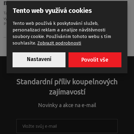
mramoru
Tento web využívá cookies
Tato designová nízká vanička perfektně doplní váš sprchový kout. Je
vyrobená z litého mramoru, který je v luxusních koupelnách jako doma.
Tento web používá k poskytování služeb,
Předností je možnost instalace
personalizaci reklam a analýze návštěvnosti
soubory cookie. Používáním tohoto webu s tím
...
souhlasíte.
Zobrazit podrobnosti
Nastavení
Povolit vše
Standardní příliv koupelnových
zajímavostí
Novinky a akce na e-mail