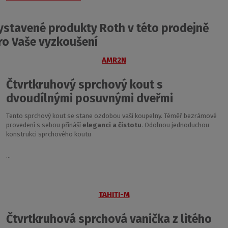
ystavené produkty Roth v této prodejně
ro Vaše vyzkoušení
AMR2N
Čtvrtkruhový sprchový kout s
dvoudílnými posuvnými dveřmi
Tento sprchový kout se stane ozdobou vaší koupelny. Téměř bezrámové
provedení s sebou přináší
eleganci a
čistotu
. Odolnou jednoduchou
konstrukci sprchového koutu
...
TAHITI-M
Čtvrtkruhová sprchová vanička z litého