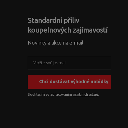
Standardní příliv
koupelnových zajímavostí
Novinky a akce na e-mail
Chci dostávat výhodné nabídky
Souhlasím se zpracováním
osobních údajů
.