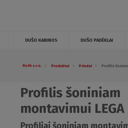
DUŠO KABINOS
DUŠO PADĖKLAI
Roth s.r.o.
Produktai
Priedai
Profilis šoni
Profilis šoniniam
montavimui LEGA
Profiliai šoniniam montavim