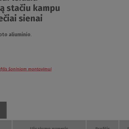
mą stačiu kampu
ečiai sienai
oto aliuminio
.
Užsakymo numeris
Profilis