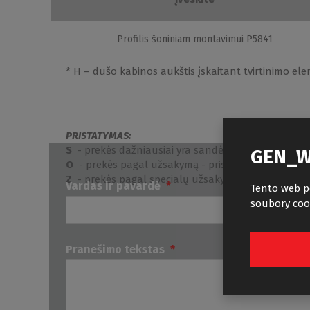
Profilis šoniniam montavimui P5841
Serija / Tipas
* H – dušo kabinos aukštis įskaitant tvirtinimo el
Lega Line
- visa serija
PRISTATYMAS:
S
- prekės dažniausiai yra sandėlyje - pristatymo lai
GEN_W
O
- prekės pagal užsakymą - pristatymo laikas ne il
Z
- prekės pagal specialų užsakymą - pristatymo lai
Vardas ir pavardė
*
Tento web p
soubory coo
Pranešimo tekstas
*