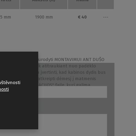
15 mm
1900 mm
€ 40
---
Spalva
Užsakymo Nr.
brillant
P5841
binos matmenys nurodyti MONTAVIMUI ANT DUŠO
ojama ją šiek tiek atitraukiant nuo padėklo
T PLYTELIŲ reikia įvertinti, kad kabinos dydis bus
o. Todėl būtina atkreipti dėmesį į matmenis
ardas ir pavardė
vštěvnosti
ECHNINĖS SPECIFIKACIJOS" faile, kurį galima
osti
.