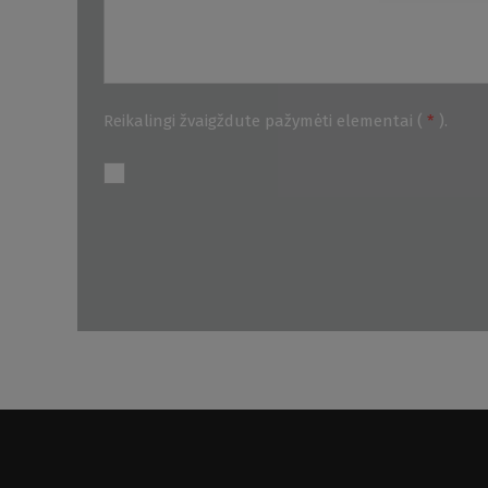
Reikalingi žvaigždute pažymėti elementai (
*
).
Nepavyko
išsiųsti
formą.