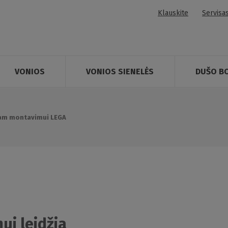
Klauskite
Servisa
VONIOS
VONIOS SIENELĖS
DUŠO B
niam montavimui LEGA
ui leidžia