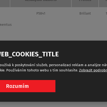
P5841
Brillant
Praplėtimo
Aukštis
plotis
ementus
15 mm
1 900 mm
DĖMESIO:
Nominalūs dušo ka
kas ne ilgesnis nei 8 d.d.
PADĖKLO, kuomet kabina montu
EB_COOKIES_TITLE
gesnis nei 21 d.d.
krašto. MONTUOJANT TIESIAI AN
kas ne ilgesnis nei 35 d.d.
mažesnis nei nominalus matmu
Vardas ir pavardė
*
V
oužívá k poskytování služeb, personalizaci reklam a analýze ná
lentelėse, kurios pateiktos "T
kie. Používáním tohoto webu s tím souhlasíte.
Zobrazit podrobn
parsisiųsti prekės puslapiuose
Rozumím