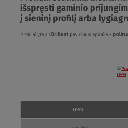
išspręsti gaminio prijungi
į sieninį profilį arba lygiagr
Brillant
poliru
Profiliai yra su
paviršiaus apdaila –
TIPAI
Įveskite