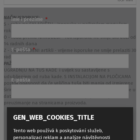
NAČIN ISPORUKE:
Ime i prezime
*
S - roba na SKLADIŠTU - isporuka u najkraćem mogućem
roku
O - roba prema NARUDŽBI - rok isporuke ne smije biti duži od
14 radnih dana
E-pošta
*
Z - PRILAGOĐENI artikli - vrijeme isporuke ne smije prelaziti 30
radnih dana
PAŽNJA:
Nominalne veličine tuš kabina su dizajnirane za
UGRADNJU NA TUŠ KADE i uvijek su sastavljene s
udubljenjem od ruba kade. S INSTALACIJOM NA PLOČICAMA
E-pošta
postoji opasnost da će veličina tuša biti manja od izmjerene
širine pločica. Potrebno je slijediti tablice veličine navedene u
datoteci „TEHNIČKE SPECIFIKACIJE“, koja je dostupna za
preuzimanje na stranicama proizvoda.
Tekst poruke
*
GEN_WEB_COOKIES_TITLE
Tento web používá k poskytování služeb,
personalizaci reklam a analýze návštěvnosti