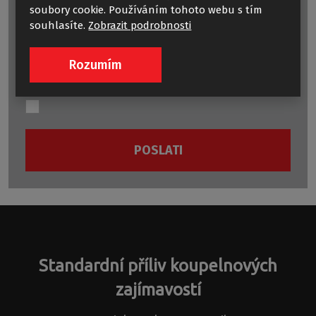
soubory cookie. Používáním tohoto webu s tím
souhlasíte.
Zobrazit podrobnosti
Rozumím
Potrebne su stavke označene zvjezdicom (
*
).
POSLATI
Slanje
obrasca
nije
uspjelo.
Standardní příliv koupelnových
zajímavostí