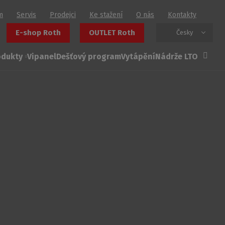
m
Servis
Prodejci
Ke stažení
O nás
Kontakty
E-shop Roth
OUTLET Roth
Česky
odukty
Vipanel
Dešťový program
Vytápění
Nádrže LTO