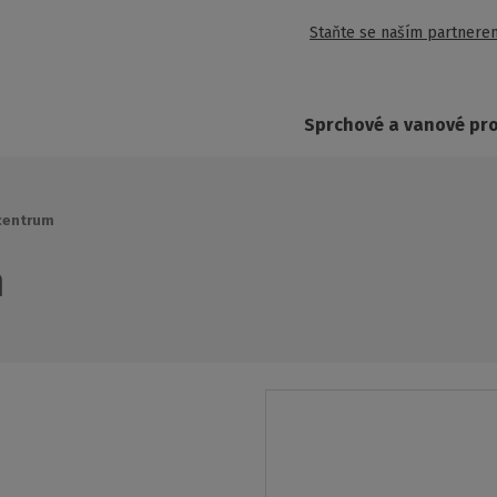
Staňte se naším partnere
Sprchové a vanové pr
 centrum
m