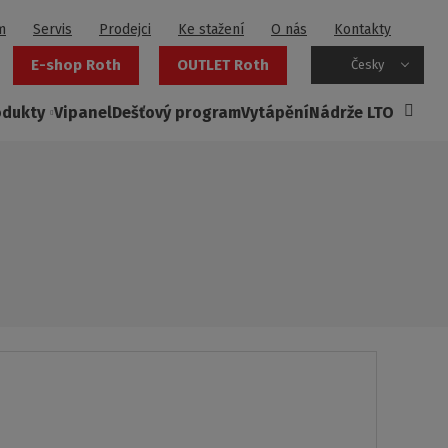
m
Servis
Prodejci
Ke stažení
O nás
Kontakty
E-shop Roth
OUTLET Roth
Česky
odukty
Vipanel
Dešťový program
Vytápění
Nádrže LTO