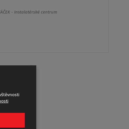
vštěvnosti
osti