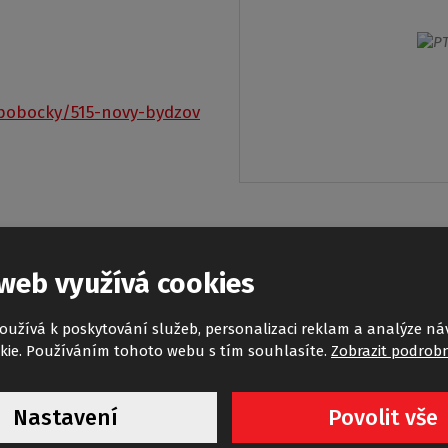
/pobocky/515-novy-bydzov
web využívá cookies
oužívá k poskytování služeb, personalizaci reklam a analýze ná
kie. Používáním tohoto webu s tím souhlasíte.
Zobrazit podrobn
Nastavení
Povolit vše