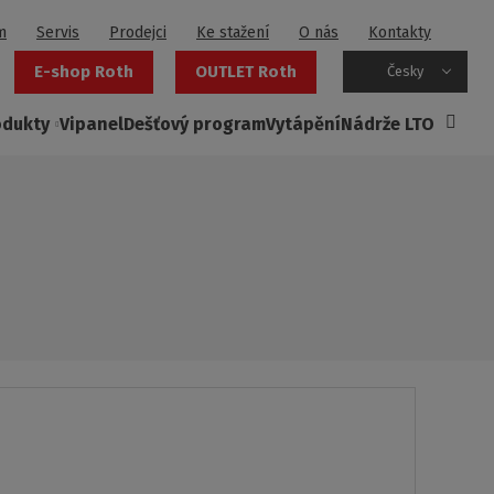
m
Servis
Prodejci
Ke stažení
O nás
Kontakty
E-shop Roth
OUTLET Roth
Česky
odukty
Vipanel
Dešťový program
Vytápění
Nádrže LTO