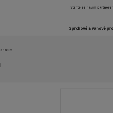
Staňte se naším partnere
Sprchové a vanové pr
 centrum
m