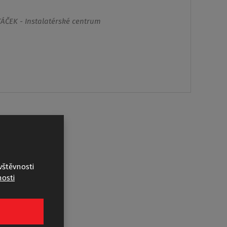
vštěvnosti
osti