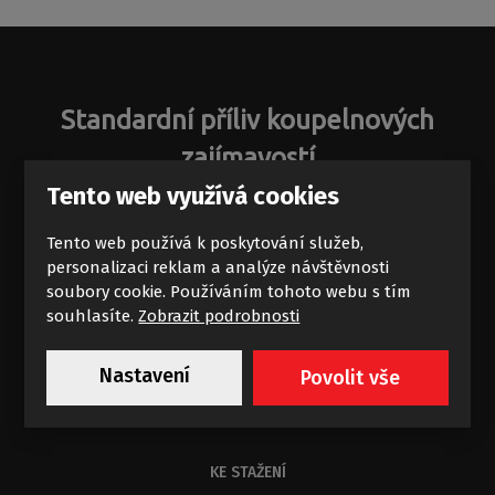
Standardní příliv koupelnových
zajímavostí
Tento web využívá cookies
Novinky a akce na e-mail
Tento web používá k poskytování služeb,
personalizaci reklam a analýze návštěvnosti
soubory cookie. Používáním tohoto webu s tím
souhlasíte.
Zobrazit podrobnosti
Chci dostávat výhodné nabídky
Nastavení
Povolit vše
Souhlasím se zpracováním
osobních údajů
.
KE STAŽENÍ