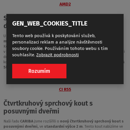
AMD2
Sprchové dveře posuvné pro instalaci
GEN_WEB_COOKIES_TITLE
do niky
Tento web používá k poskytování služeb,
U sprchových dveří AMD2 oceníte zejména
výjimečný posuvný
mechanismus
, který je nejen velmi odolný, ale také extrémně tichý.
personalizaci reklam a analýze návštěvnosti
Komponenty v chromovém lesku a masivní nerezové madlo představují
soubory cookie. Používáním tohoto webu s tím
v kombinaci s
8 mm bezpečnostním sklem
naprostou špičku, kterou si
souhlasíte.
Zobrazit podrobnosti
do své koupelny můžete pořídit. Údržbu vám usnadní hladký povrch
komponentů a
povrchová úprava skla RothETC
. Potěší vás i prodloužená
5letá záruka
.
Rozumím
CI R55
Čtvrtkruhový sprchový kout s
posuvnými dveřmi
Naši řadu
CARIBA
jsme rozšířili o
nový čtvrtkruhový sprchový kout s
posuvnými dveřmi,
ve
standardní výšce 2 m
. Tento kout nabízíme ve