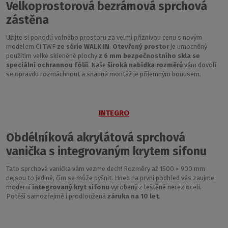
Velkoprostorová bezrámová sprchová
zástěna
Užijte si pohodlí volného prostoru za velmi příznivou cenu s novým
modelem CI TWF
ze série WALK IN
.
Otevřený prostor
je umocněný
použitím velké skleněné plochy
z 6 mm bezpečnostního skla se
speciální ochrannou fólií
. Naše
široká nabídka rozměrů
vám dovolí
se opravdu rozmáchnout a snadná montáž je příjemným bonusem.
INTEGRO
Obdélníková akrylátová sprchová
vanička s integrovaným krytem sifonu
Tato sprchová vanička vám vezme dech! Rozměry až 1500 × 900 mm
nejsou to jediné, čím se může pyšnit. Hned na první podhled vás zaujme
moderní
integrovaný kryt sifonu
vyrobený z leštěné nerez oceli.
Potěší samozřejmě i prodloužená
záruka na 10 let
.