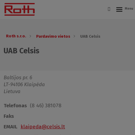
Roth s.r.o.
Pardavimo vietos
UAB Celsis
UAB Celsis
Baltijos pr. 6
LT-94106 Klaipėda
Lietuva
Telefonas
(8 46) 381078
Faks
EMAIL
klaipeda@celsis.lt