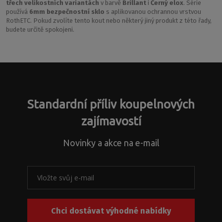
třech velikostních variantách
v barvě
Brillant
i
Černý elox
. Série
používá
6mm bezpečnostní sklo
s aplikovanou ochrannou vrstvou
RothETC. Pokud zvolíte tento kout nebo některý jiný produkt z této řady,
budete určitě spokojeni.
Standardní příliv koupelnových
zajímavostí
Novinky a akce na e-mail
Chci dostávat výhodné nabídky