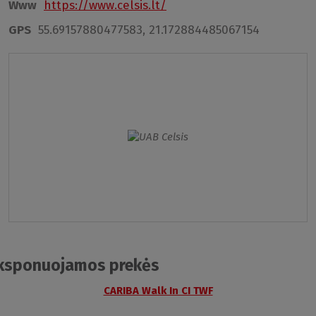
Www
https://www.celsis.lt/
GPS
55.69157880477583, 21.172884485067154
ksponuojamos prekės
CARIBA Walk In CI TWF