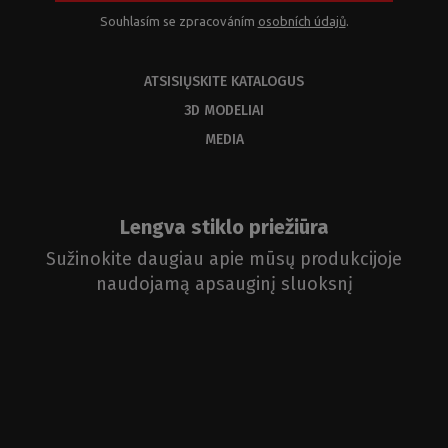
Souhlasím se zpracováním
osobních údajů
.
ATSISIŲSKITE KATALOGUS
3D MODELIAI
MEDIA
Lengva stiklo priežiūra
Sužinokite daugiau apie mūsų produkcijoje
naudojamą apsauginį sluoksnį