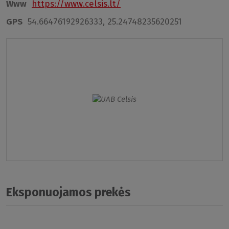
Www
https://www.celsis.lt/
GPS
54.66476192926333, 25.24748235620251
Eksponuojamos prekės