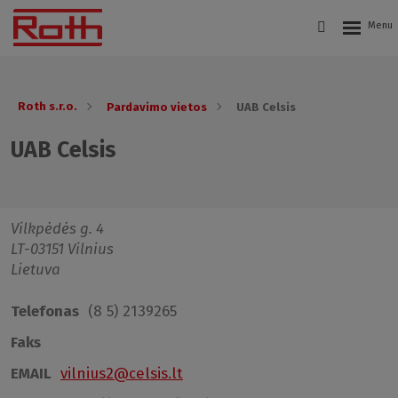
Roth s.r.o.
Pardavimo vietos
UAB Celsis
UAB Celsis
Vilkpėdės g. 4
LT-03151 Vilnius
Lietuva
Telefonas
(8 5) 2139265
Faks
EMAIL
vilnius2@celsis.lt