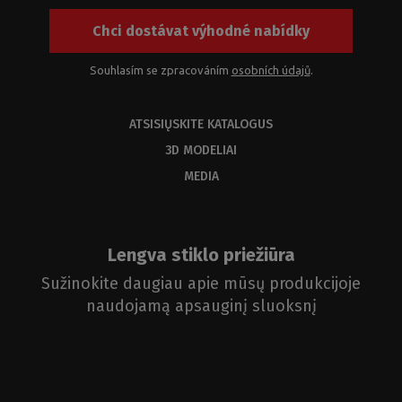
Chci dostávat výhodné nabídky
Souhlasím se zpracováním
osobních údajů
.
ATSISIŲSKITE KATALOGUS
3D MODELIAI
MEDIA
Lengva stiklo priežiūra
Sužinokite daugiau apie mūsų produkcijoje
naudojamą apsauginį sluoksnį