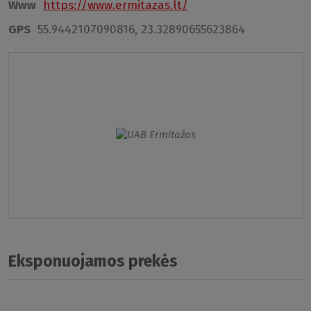
Www
https://www.ermitazas.lt/
GPS
55.9442107090816, 23.32890655623864
Eksponuojamos prekės