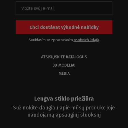
Chci dostávat výhodné nabídky
Souhlasím se zpracováním
osobních údajů
.
ATSISIŲSKITE KATALOGUS
3D MODELIAI
MEDIA
Lengva stiklo priežiūra
Sužinokite daugiau apie mūsų produkcijoje
naudojamą apsauginį sluoksnį