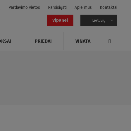
s
Pardavimo vietos
Parsisiųsti
Apie mus
Kontaktai
Vipanel
Lietuvių
OKSAI
PRIEDAI
VINATA