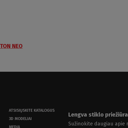
TON NEO
ATSISIŲSKITE KATALOGUS
Lengva stiklo priežiūra
3D MODELIAI
Sužinokite daugiau apie
MEDIA