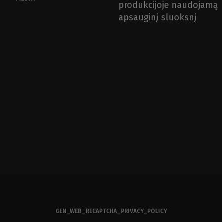
produkcijoje naudojamą
apsauginį sluoksnį
GEN_WEB_RECAPTCHA_PRIVACY_POLICY