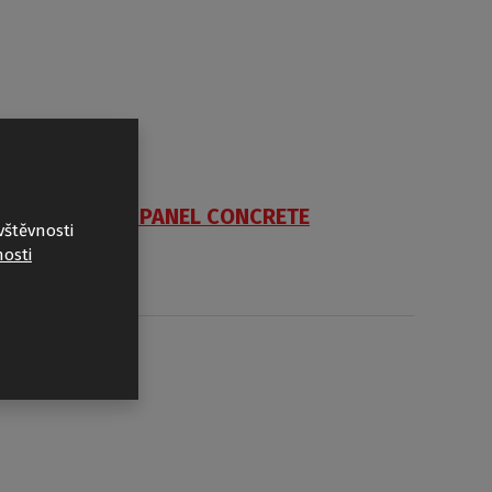
VIPANEL CONCRETE
vštěvnosti
osti