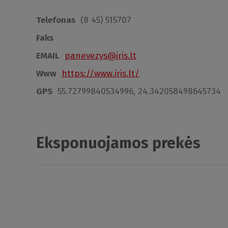
Telefonas
(8 45) 515707
Faks
EMAIL
panevezys@iris.lt
Www
https://www.iris.lt/
GPS
55.72799840534996, 24.342058498645734
Eksponuojamos prekės