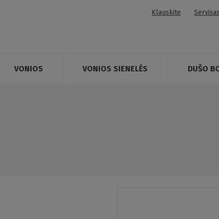
Klauskite
Servisa
VONIOS
VONIOS SIENELĖS
DUŠO B