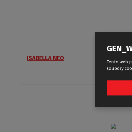
GEN_W
ISABELLA NEO
LLR2
Tento web p
soubory coo