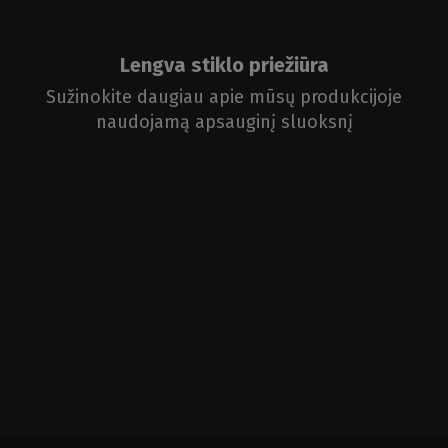
Lengva stiklo priežiūra
Sužinokite daugiau apie mūsų produkcijoje
naudojamą apsauginį sluoksnį