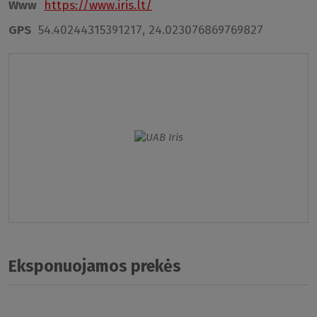
Www
https://www.iris.lt/
GPS
54.40244315391217, 24.023076869769827
Eksponuojamos prekės