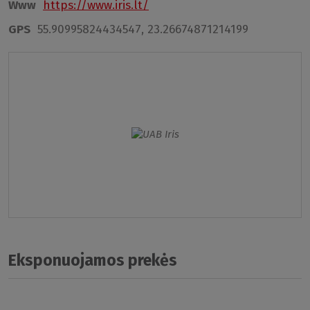
Www
https://www.iris.lt/
GPS
55.90995824434547, 23.26674871214199
Eksponuojamos prekės