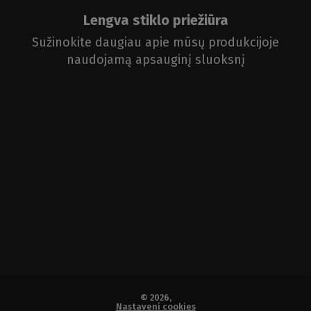
Lengva stiklo priežiūra
Sužinokite daugiau apie mūsų produkcijoje
naudojamą apsauginį sluoksnį
© 2026,
Nastavení cookies