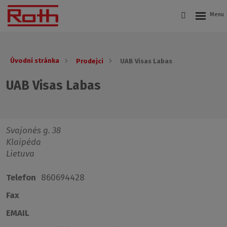
Úvodní stránka
Prodejci
UAB Visas Labas
UAB Visas Labas
Svajonės g. 38
Klaipėda
Lietuva
Telefon
860694428
Fax
EMAIL