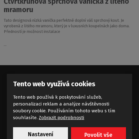
Čtvrtkruhová sprchová vanička z litého
mramoru
Tato designová nízká vanička perfektně doplní váš sprchový kout. Je
vyrobená z litého mramoru, který je v luxusních koupelnách jako doma.
Předností je možnost instalace
...
Tento web využívá cookies
Standardní příliv koupelnových
Tento web používá k poskytování služeb,
zajímavostí
personalizaci reklam a analýze návštěvnosti
soubory cookie. Používáním tohoto webu s tím
Novinky a akce na e-mail
souhlasíte.
Zobrazit podrobnosti
Nastavení
Povolit vše