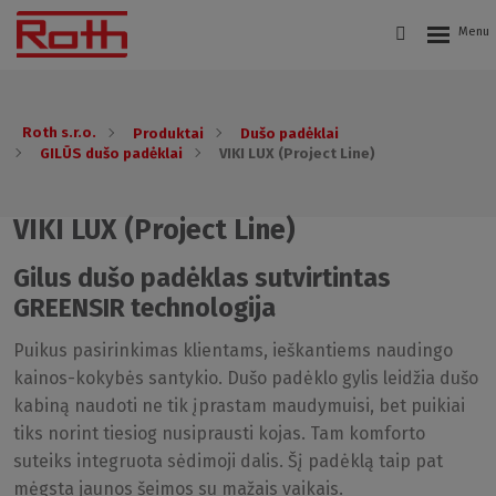
Roth s.r.o.
Produktai
Dušo padėklai
GILŪS dušo padėklai
VIKI LUX (Project Line)
VIKI LUX (Project Line)
Gilus dušo padėklas sutvirtintas
GREENSIR technologija
Puikus pasirinkimas klientams, ieškantiems naudingo
kainos-kokybės santykio. Dušo padėklo gylis leidžia dušo
kabiną naudoti ne tik įprastam maudymuisi, bet puikiai
tiks norint tiesiog nusiprausti kojas. Tam komforto
suteiks integruota sėdimoji dalis. Šį padėklą taip pat
mėgsta jaunos šeimos su mažais vaikais.