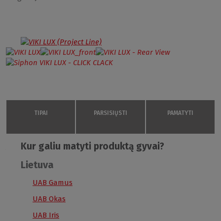
TIPAI
PARSISIŲSTI
PAMATYTI
ATSISIŲSTI
Kur galiu matyti produktą gyvai?
VIKI LUX /800
Lietuva
8000047
* pristatoma kaip KOMPLEKTAS (su kojomis ir panele)
PRODUKTO DUOMENŲ LAPAS
800 × 800
UAB Gamus
S
UAB Okas
Changing feet VIKI LUX
pdf
1.23 MB
Panašūs gaminiai:
80 cm
UAB Iris
R550