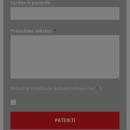
Vardas ir pavardė
Pranešimo tekstas
*
Reikalingi žvaigždute pažymėti elementai (
*
).
PATEIKTI