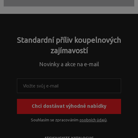
Nepavyko
išsiųsti
formą.
Standardní příliv koupelnových
zajímavostí
Novinky a akce na e-mail
Chci dostávat výhodné nabídky
Souhlasím se zpracováním
osobních údajů
.