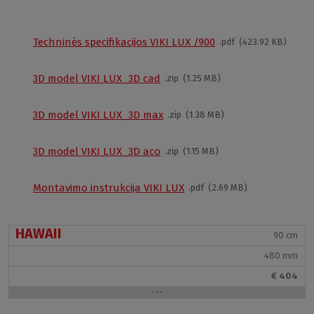
Techninės specifikacijos VIKI LUX /800
pdf
417.44 KB
80 cm
480 mm
Techninės specifikacijos VIKI LUX /900
pdf
423.92 KB
€ 379
---
3D model VIKI LUX_3D cad
zip
1.25 MB
VIKI LUX /900
3D model VIKI LUX_3D max
zip
1.38 MB
8000046
3D model VIKI LUX_3D aco
zip
1.15 MB
900 × 900
S
Montavimo instrukcija VIKI LUX
pdf
2.69 MB
90 cm
R550
HAWAII
90 cm
480 mm
€ 404
---