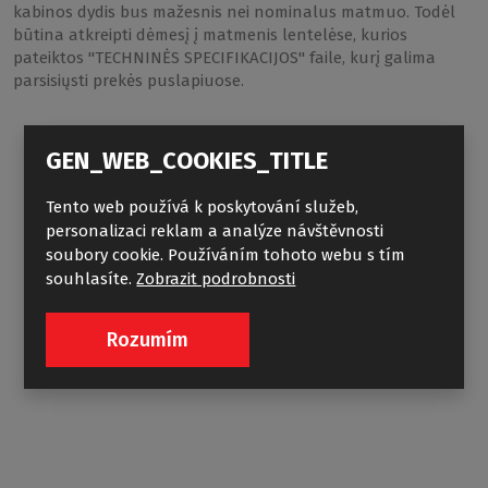
kabinos dydis bus mažesnis nei nominalus matmuo. Todėl
būtina atkreipti dėmesį į matmenis lentelėse, kurios
pateiktos "TECHNINĖS SPECIFIKACIJOS" faile, kurį galima
parsisiųsti prekės puslapiuose.
GEN_WEB_COOKIES_TITLE
Tento web používá k poskytování služeb,
personalizaci reklam a analýze návštěvnosti
soubory cookie. Používáním tohoto webu s tím
souhlasíte.
Zobrazit podrobnosti
VIPANEL WOOD
Rozumím