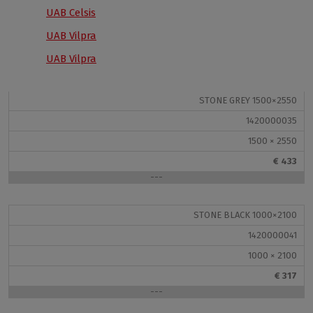
1420000033
UAB Celsis
Dėl absoliučiai preciziško atsparių
UV lakų
1000 × 2100
UAB Vilpra
sluoksniavimo
ant kokybiško pagrindo mes ne tik
€ 317
pasiekiame fotorealistišką dekoro atvaizdą, bet visų
UAB Vilpra
---
pirma galime pasiūlyti Jums puikaus patvarumo gaminį.
VIPANEL lengvai atlaiko
nuo -50°C iki + 80°C
STONE GREY 1500×2550
temperatūrų, cheminių medžiagų ir UV spindulių
1420000035
poveikį
, todėl jo spalvos neblunka.
1500 × 2550
€ 433
Be to, jis gali atlaikyti ne tokį švelnų tvarkymą ar
mechaninį valymą, o
VIPANEL vis tiek išlaiko savo
---
nepriekaištingą išvaizdą ir formą
.
STONE BLACK 1000×2100
1420000041
1000 × 2100
Panašūs gaminiai:
€ 317
---