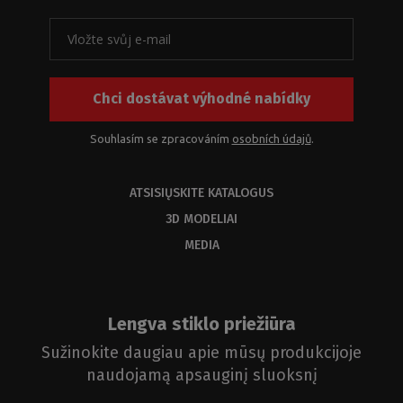
Chci dostávat výhodné nabídky
Souhlasím se zpracováním
osobních údajů
.
ATSISIŲSKITE KATALOGUS
3D MODELIAI
MEDIA
Lengva stiklo priežiūra
Sužinokite daugiau apie mūsų produkcijoje
naudojamą apsauginį sluoksnį