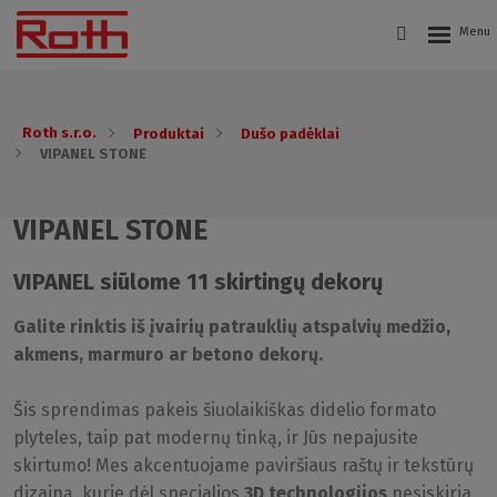
Roth s.r.o.
Produktai
Dušo padėklai
VIPANEL STONE
VIPANEL STONE
VIPANEL siūlome 11 skirtingų dekorų
Galite rinktis iš įvairių patrauklių atspalvių medžio,
akmens, marmuro ar betono dekorų.
Šis sprendimas pakeis šiuolaikiškas didelio formato
plyteles, taip pat modernų tinką, ir Jūs nepajusite
skirtumo! Mes akcentuojame paviršiaus raštų ir tekstūrų
dizainą, kurie dėl specialios
3D technologijos
nesiskiria