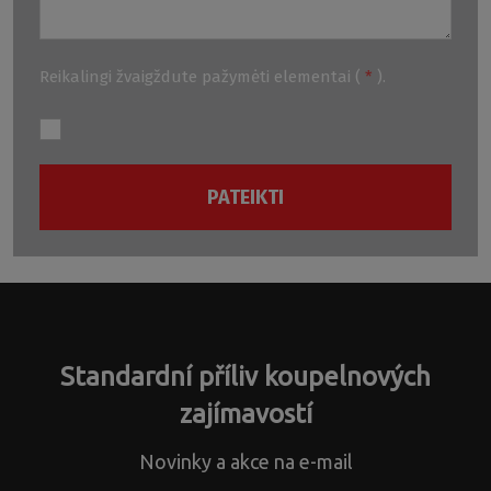
Reikalingi žvaigždute pažymėti elementai (
*
).
PATEIKTI
Nepavyko
išsiųsti
formą.
Standardní příliv koupelnových
zajímavostí
Novinky a akce na e-mail