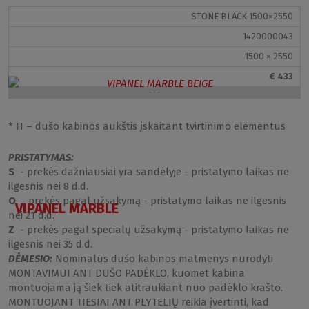
STONE BLACK 1500×2550
1420000043
1500 × 2550
€ 433
---
* H – dušo kabinos aukštis įskaitant tvirtinimo elementus
PRISTATYMAS:
S
- prekės dažniausiai yra sandėlyje - pristatymo laikas ne
ilgesnis nei 8 d.d.
O
- prekės pagal užsakymą - pristatymo laikas ne ilgesnis
VIPANEL MARBLE
nei 21 d.d.
Z
- prekės pagal specialų užsakymą - pristatymo laikas ne
ilgesnis nei 35 d.d.
DĖMESIO:
Nominalūs dušo kabinos matmenys nurodyti
MONTAVIMUI ANT DUŠO PADĖKLO, kuomet kabina
montuojama ją šiek tiek atitraukiant nuo padėklo krašto.
MONTUOJANT TIESIAI ANT PLYTELIŲ reikia įvertinti, kad