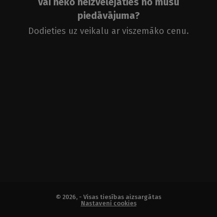
Vai neko neizvēlējāties no mūsu
piedāvājuma?
Dodieties uz veikalu ar viszemāko cenu.
© 2026, - Visas tiesības aizsargātas
Nastavení cookies