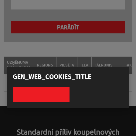
PARĀDĪT
UZŅĒMUMA
REĢIONS
PILSĒTA
IELA
TĀLRUNIS
FAKS
NOSAUKUMS
GEN_WEB_COOKIES_TITLE
SIA Ideall
Latvija
+37126466655
Install
(LV)
Standardní příliv koupelnových