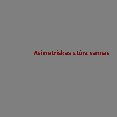
Asimetriskas stūra vannas
ALBERENA
WHITE