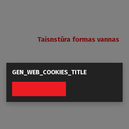
Taisnstūra formas vannas
STONE
AMORE
GEN_WEB_COOKIES_TITLE