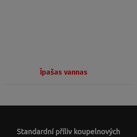
Īpašas vannas
ALLYSA
WHITE
/
BLACK
Standardní příliv koupelnových