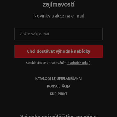
zajímavostí
Novinky a akce na e-mail
Chci dostávat výhodné nabídky
Souhlasím se zpracováním
osobních údajů
.
LINEA
KATALOGI LEJUPIELĀDĒŠANAI
STONE
KONSULTĀCIJA
WHITE
KUR PIRKT
Vai neko neizvēlējāties no mūsu