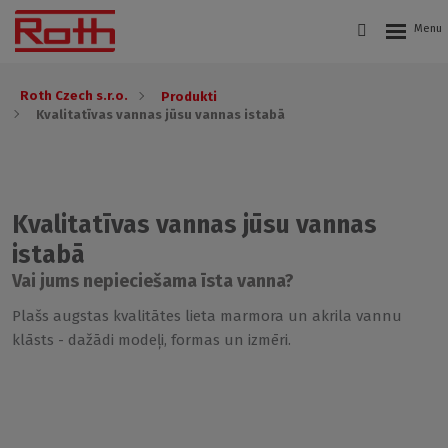
Roth Czech s.r.o.
Produkti
Kvalitatīvas vannas jūsu vannas istabā
Kvalitatīvas vannas jūsu vannas
istabā
Vai jums nepieciešama īsta vanna?
Plašs augstas kvalitātes lieta marmora un akrila vannu
klāsts - dažādi modeļi, formas un izmēri.