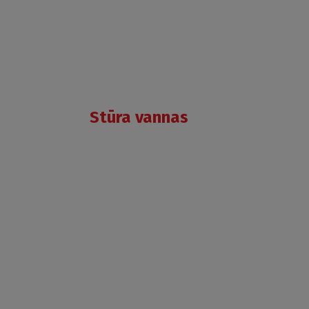
Stūra vannas
ALEGRIA
SILK