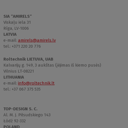
SIA “AMIRELS“
Viskaļu iela 31
Rīga, LV-1006
LATVIA
e-mail:
amirels@amirels.lv
tel.: +371 220 20 776
Roltechnik LIETUVA, UAB
Kalvarijų g. 149, 3 aukštas (įėjimas iš kiemo pusės)
Vilnius LT-08221
LITHUANIA
e-mail:
info@roltechnik.lt
tel.: +37 067 375 535
TOP-DESIGN S. C.
Al. M. J. Piłsudskiego 143
Łódź 92-332
POLAND