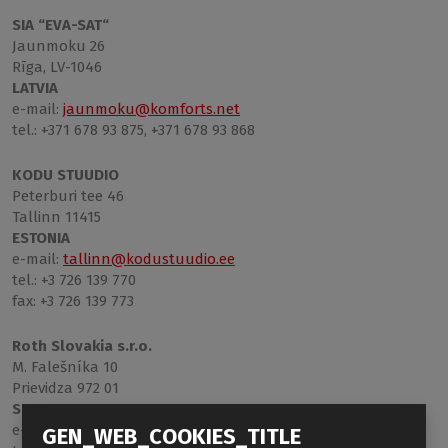
SIA “EVA-SAT“
Jaunmoku 26
Rīga, LV-1046
LATVIA
e-mail:
jaunmoku@komforts.net
tel.: +371 678 93 875, +371 678 93 868
KODU STUUDIO
Peterburi tee 46
Tallinn 11415
ESTONIA
e-mail:
tallinn@kodustuudio.ee
tel.: +3 726 139 770
fax: +3 726 139 773
Roth Slovakia s.r.o.
M. Falešníka 10
Prievidza 972 01
SLOVAKIA
e-mail:
obchod@roth-slovakia.sk
GEN_WEB_COOKIES_TITLE