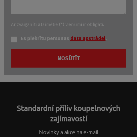
Ar zvaigznīti atzīmētie (*) vienumi ir obligāti.
Es piekrītu personas
datu apstrādei
.
NOSŪTĪT
Veidlapu
nevarēja
iesniegt.
Standardní příliv koupelnových
zajímavostí
Novinky a akce na e-mail