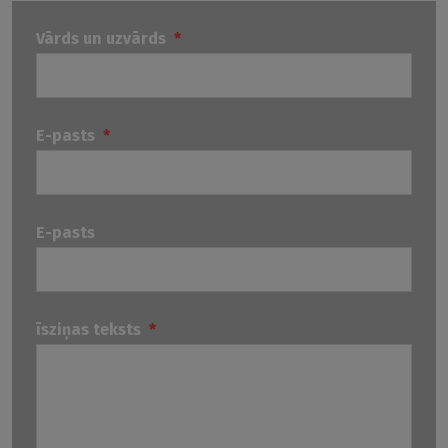
Vārds un uzvārds
*
E-pasts
*
E-pasts
īsziņas teksts
*