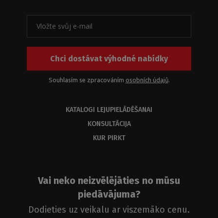
Chci dostávat výhodné nabídky
Souhlasím se zpracováním
osobních údajů
.
KATALOGI LEJUPIELĀDĒŠANAI
KONSULTĀCIJA
KUR PIRKT
Vai neko neizvēlējāties no mūsu
piedāvājuma?
Dodieties uz veikalu ar viszemāko cenu.