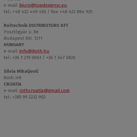
e-mail:
biuro@topdesignsc.eu
tel.: +48 422 449 492 / fax: +48 422 884 925
Roltechnik DISTRIBUTORS KFT
Posztógyár u. 8e
Budapest XXI. 1211
HUNGARY
e-mail:
info@Roth.hu
tel.: +36 1 219 0663 / +36 1 347 0826
Silvia Mihaljević
Roth HR
CROATIA
e-mail:
rothcroatia@gmail.com
tel.: +385 99 2232 902