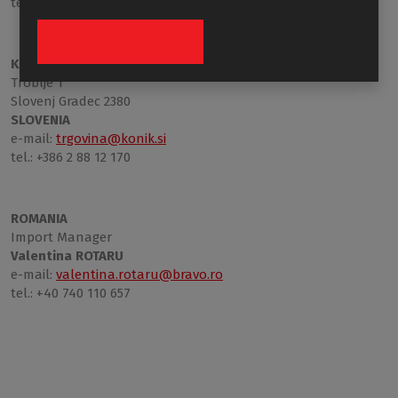
tel.: +421 910 255 923
KONIK d.o.o.
Troblje 1
Slovenj Gradec 2380
SLOVENIA
e-mail:
trgovina@konik.si
tel.: +386 2 88 12 170
ROMANIA
Import Manager
Valentina ROTARU
e-mail:
valentina.rotaru@bravo.ro
tel.: +40 740 110 657