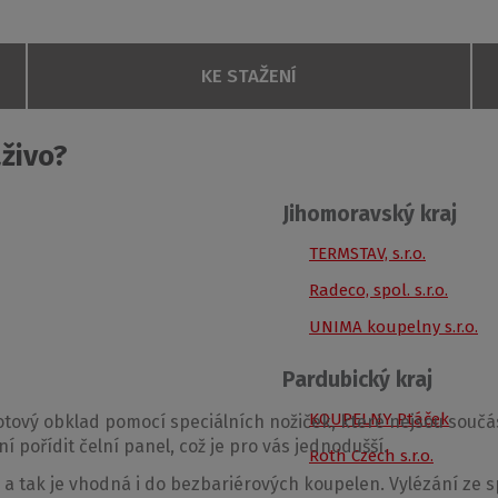
KE STAŽENÍ
slo
Rozměr
Výška (h)
Způsob dodání
živo?
Jihomoravský kraj
800 × 800
50 mm
S
TERMSTAV, s.r.o.
900 × 900
50 mm
S
POPTAT SE
Radeco, spol. s.r.o.
df
99.17 KB
1000 × 1000
50 mm
S
UNIMA koupelny s.r.o.
1.84 KB
FLAT KVADRO
entů
Pardubický kraj
26.24 KB
KOUPELNY Ptáček
ový obklad pomocí speciálních nožiček, které nejsou součást
í pořídit čelní panel, což je pro vás jednodušší.
Roth Czech s.r.o.
4.87 KB
, a tak je vhodná i do bezbariérových koupelen. Vylézání z