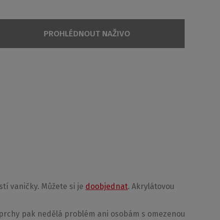
PROHLÉDNOUT NAŽIVO
Cena bez DPH
4 273 Kč
Koupit na eshopu
4 491 Kč
Koupit na eshopu
5 041 Kč
Koupit na eshopu
í vaničky. Můžete si je
doobjednat
. Akrylátovou
e sprchy pak nedělá problém ani osobám s omezenou