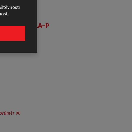
vštěvnosti
osti
COLA-P