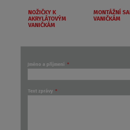
NOŽIČKY K
MONTÁŽNÍ SA
AKRYLÁTOVÝM
VANIČKÁM
VANIČKÁM
Jméno a příjmení
*
Text zprávy
*