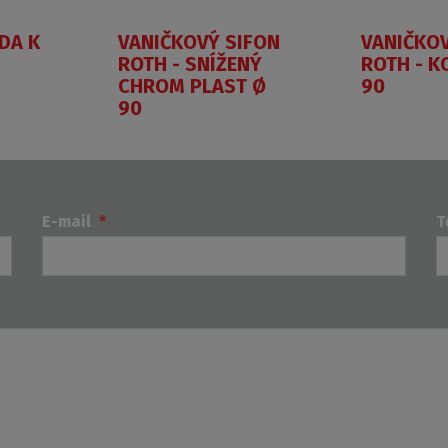
DA K
VANIČKOVÝ SIFON
VANIČKOV
ROTH - SNÍŽENÝ
ROTH - K
CHROM PLAST Ø
90
90
E-mail
*
T