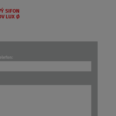
Ý SIFON
OV LUX Ø
elefon: