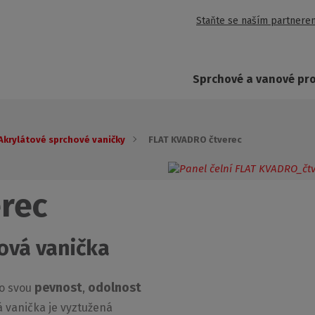
Staňte se naším partnere
Sprchové a vanové pr
Akrylátové sprchové vaničky
FLAT KVADRO čtverec
rec
ová vanička
pevnost
odolnost
ro svou
,
vá vanička je vyztužená