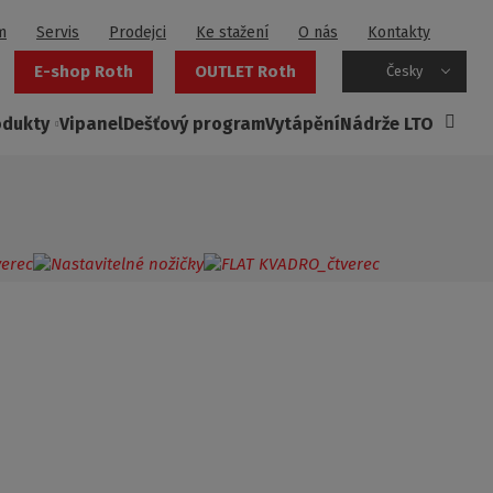
m
Servis
Prodejci
Ke stažení
O nás
Kontakty
E-shop Roth
OUTLET Roth
Česky
odukty
Vipanel
Dešťový program
Vytápění
Nádrže LTO