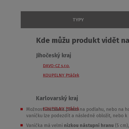
TYPY
Typ
Objednací čí
Soubory ke stažení
Kde můžu produkt vidět na
Jihočeský kraj
FLAT KVADRO/800x800
8000118
PRODUKTOVÝ LIST
DAVO-CZ s.r.o.
FLAT KVADRO/900x900
8000119
KOUPELNY Ptáček
Technické specifikace FLAT KVADRO_čtverec
p
FLAT KVADRO/1000x1000
8000120
3D model FLAT KVADRO_čtverec_3D aco
zip
3
Výhody sprchové vaničky 
*h - výška sprchového koutu včetně kotvících elem
Karlovarský kraj
3D model FLAT KVADRO_čtverec_3D max
zip
KOUPELNY Ptáček
Možnost instalace přímo na podlahu, nebo na hot
vaničku lze podezdít a následně obložit, nebo k n
3D model FLAT KVADRO_čtverec_3D cad
zip
6
Vanička má velmi
nízkou nástupní hranu
(5 cm)